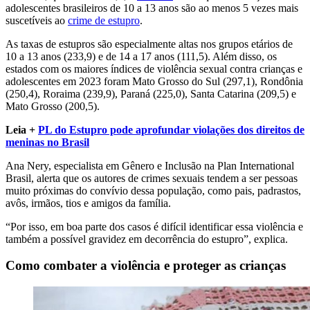
adolescentes brasileiros de 10 a 13 anos são ao menos 5 vezes mais
suscetíveis ao
crime de estupro
.
As taxas de estupros são especialmente altas nos grupos etários de
10 a 13 anos (233,9) e de 14 a 17 anos (111,5). Além disso, os
estados com os maiores índices de violência sexual contra crianças e
adolescentes em 2023 foram Mato Grosso do Sul (297,1), Rondônia
(250,4), Roraima (239,9), Paraná (225,0), Santa Catarina (209,5) e
Mato Grosso (200,5).
Leia +
PL do Estupro pode aprofundar violações dos direitos de
meninas no Brasil
Ana Nery, especialista em Gênero e Inclusão na Plan International
Brasil, alerta que os autores de crimes sexuais tendem a ser pessoas
muito próximas do convívio dessa população, como pais, padrastos,
avôs, irmãos, tios e amigos da família.
“Por isso, em boa parte dos casos é difícil identificar essa violência e
também a possível gravidez em decorrência do estupro”, explica.
Como combater a violência e proteger as crianças