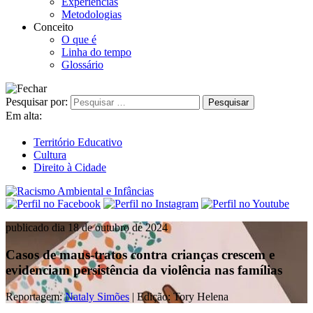
Experiências
Metodologias
Conceito
O que é
Linha do tempo
Glossário
Pesquisar por:
Em alta:
Território Educativo
Cultura
Direito à Cidade
publicado dia 18 de outubro de 2024
Casos de maus-tratos contra crianças crescem e
evidenciam persistência da violência nas famílias
Reportagem:
Nataly Simões
| Edição: Tory Helena