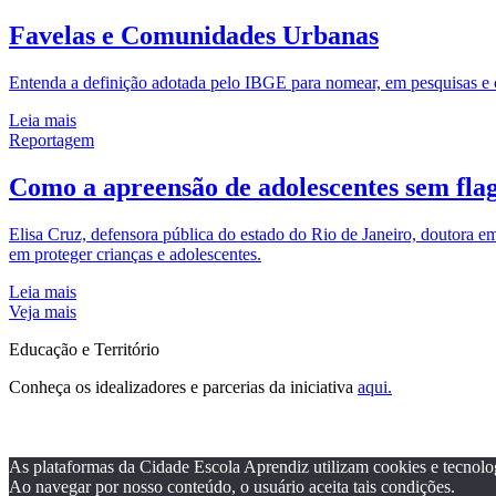
Favelas e Comunidades Urbanas
Entenda a definição adotada pelo IBGE para nomear, em pesquisas e cen
Leia mais
Reportagem
Como a apreensão de adolescentes sem flag
Elisa Cruz, defensora pública do estado do Rio de Janeiro, doutora em
em proteger crianças e adolescentes.
Leia mais
Veja mais
Educação e Território
Conheça os idealizadores e parcerias da iniciativa
aqui.
As plataformas da Cidade Escola Aprendiz utilizam cookies e tecnolo
Ao navegar por nosso conteúdo, o usuário aceita tais condições.