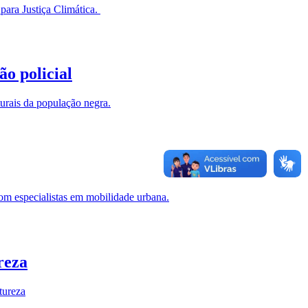
 para Justiça Climática.
o policial
turais da população negra.
om especialistas em mobilidade urbana.
reza
tureza