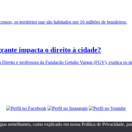
sos, os territórios que são habitados por 16 milhões de brasileiros.
rante impacta o direito à cidade?
 Direito e professora da Fundação Getulio Vargas (FGV), explica os imp
gias semelhantes, como explicado em nossa Política de Privacidade, pa