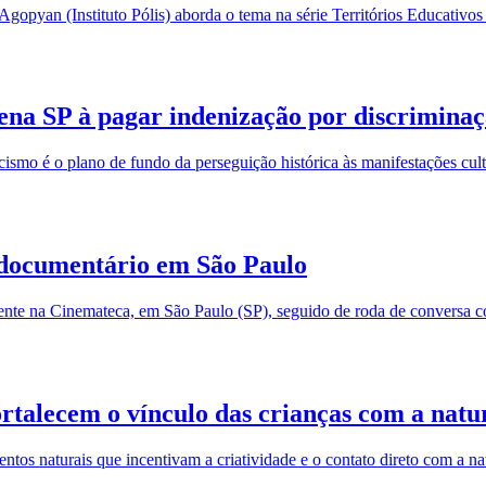
gopyan (Instituto Pólis) aborda o tema na série Territórios Educativos
na SP à pagar indenização por discriminaçã
acismo é o plano de fundo da perseguição histórica às manifestações cul
e documentário em São Paulo
ente na Cinemateca, em São Paulo (SP), seguido de roda de conversa c
ortalecem o vínculo das crianças com a natu
ntos naturais que incentivam a criatividade e o contato direto com a na