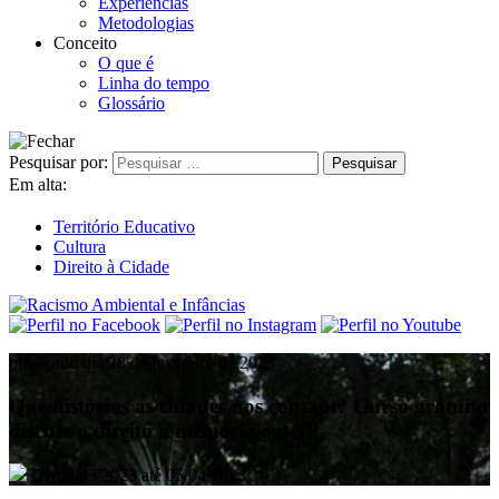
Experiências
Metodologias
Conceito
O que é
Linha do tempo
Glossário
Pesquisar por:
Em alta:
Território Educativo
Cultura
Direito à Cidade
publicado dia 28 de fevereiro de 2023
Que histórias as cidades nos contam? Curso gratuito
discute o direito à memória em SP
De 08/03/2023 até 05/04/2023