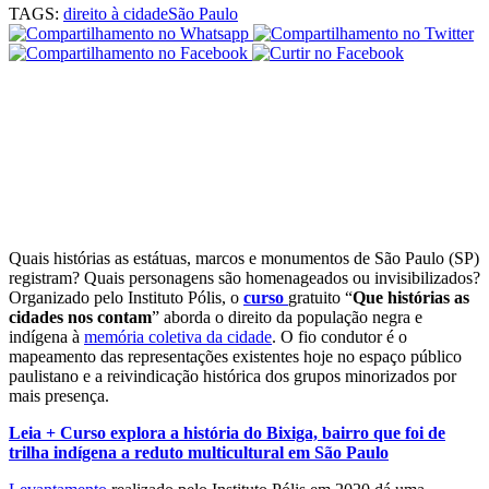
TAGS:
direito à cidade
São Paulo
Quais histórias as estátuas, marcos e monumentos de São Paulo (SP)
registram? Quais personagens são homenageados ou invisibilizados?
Organizado pelo Instituto Pólis, o
curso
gratuito “
Que histórias as
cidades nos contam
” aborda o direito da população negra e
indígena à
memória coletiva da cidade
. O fio condutor é o
mapeamento das representações existentes hoje no espaço público
paulistano e a reivindicação histórica dos grupos minorizados por
mais presença.
Leia + Curso explora a história do Bixiga, bairro que foi de
trilha indígena a reduto multicultural em São Paulo