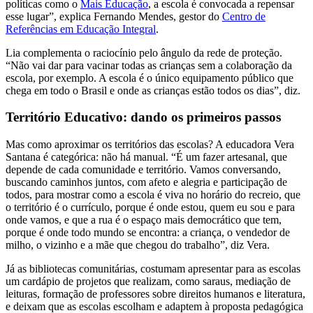
políticas como o
Mais Educação
, a escola é convocada a repensar
esse lugar”, explica Fernando Mendes, gestor do
Centro de
Referências em Educação Integral
.
Lia complementa o raciocínio pelo ângulo da rede de proteção.
“Não vai dar para vacinar todas as crianças sem a colaboração da
escola, por exemplo. A escola é o único equipamento público que
chega em todo o Brasil e onde as crianças estão todos os dias”, diz.
Território Educativo: dando os primeiros passos
Mas como aproximar os territórios das escolas? A educadora Vera
Santana é categórica: não há manual. “É um fazer artesanal, que
depende de cada comunidade e território. Vamos conversando,
buscando caminhos juntos, com afeto e alegria e participação de
todos, para mostrar como a escola é viva no horário do recreio, que
o território é o currículo, porque é onde estou, quem eu sou e para
onde vamos, e que a rua é o espaço mais democrático que tem,
porque é onde todo mundo se encontra: a criança, o vendedor de
milho, o vizinho e a mãe que chegou do trabalho”, diz Vera.
Já as bibliotecas comunitárias, costumam apresentar para as escolas
um cardápio de projetos que realizam, como saraus, mediação de
leituras, formação de professores sobre direitos humanos e literatura,
e deixam que as escolas escolham e adaptem à proposta pedagógica