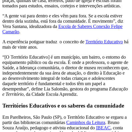
praças, quintais de casa, terreiros, pátio de igreja e escolas foram
tomados para estudos, ensaios, cortejos e intervenções artísticas.
“A gente vai para dentro e eles vêm para fora. Se a escola estiver
dentro dela sozinha, está fora da comunidade. É movimento”, diz
Vera Santana, idealizadora da
Escola de Saberes Conexão Felipe
Camarão
.
A experiência potiguar traduz o conceito de
Território Educativo
há
mais de vinte anos.
“[O Território Educativo] é um município, um bairro, o entorno do
equipamento público ou da escola. É onde a professora, o agente de
Saúde, a liderança comunitária, o diretor de museu reconhecem que,
independentemente da sua área de atuação, o direito à Educação e
ao desenvolvimento integral de todas crianças e adolescentes
daquele território é fundamental e todos têm um papel a
desempenhar”, define Lia Salomão, gestora do programa
Educação
e Território
, da Cidade Escola Aprendiz.
Territórios Educativos e os saberes da comunidade
Em Parelheiros, São Paulo (SP), o Território Educativo se ergueu a
partir das bibliotecas comunitárias
Caminhos da Leitura
. Bruno
Souza Araújo, pedagogo e ativista educacional do
IBEAC
, conta