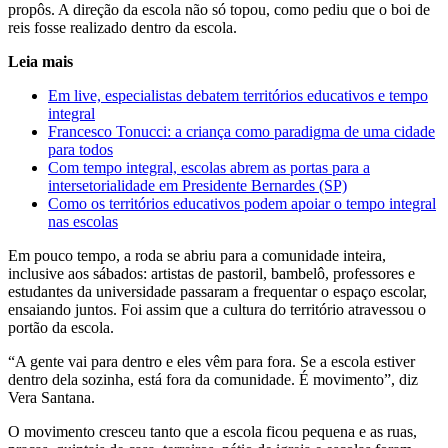
propôs. A direção da escola não só topou, como pediu que o boi de
reis fosse realizado dentro da escola.
Leia mais
Em live, especialistas debatem territórios educativos e tempo
integral
Francesco Tonucci: a criança como paradigma de uma cidade
para todos
Com tempo integral, escolas abrem as portas para a
intersetorialidade em Presidente Bernardes (SP)
Como os territórios educativos podem apoiar o tempo integral
nas escolas
Em pouco tempo, a roda se abriu para a comunidade inteira,
inclusive aos sábados: artistas de pastoril, bambelô, professores e
estudantes da universidade passaram a frequentar o espaço escolar,
ensaiando juntos. Foi assim que a cultura do território atravessou o
portão da escola.
“A gente vai para dentro e eles vêm para fora. Se a escola estiver
dentro dela sozinha, está fora da comunidade. É movimento”, diz
Vera Santana.
O movimento cresceu tanto que a escola ficou pequena e as ruas,