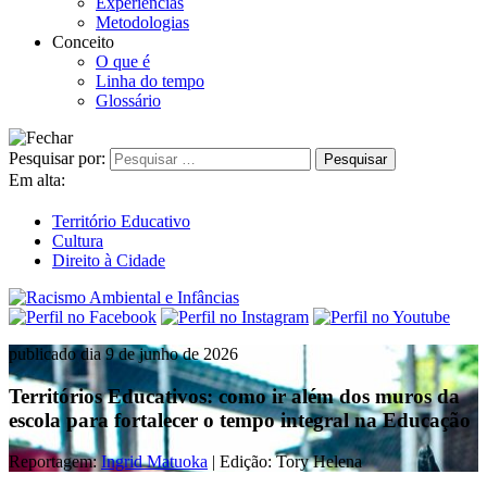
Experiências
Metodologias
Conceito
O que é
Linha do tempo
Glossário
Pesquisar por:
Em alta:
Território Educativo
Cultura
Direito à Cidade
publicado dia 9 de junho de 2026
Territórios Educativos: como ir além dos muros da
escola para fortalecer o tempo integral na Educação
Reportagem:
Ingrid Matuoka
| Edição: Tory Helena