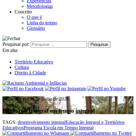
Experiências
Metodologias
Conceito
O que é
Linha do tempo
Glossário
Pesquisar por:
Em alta:
Território Educativo
Cultura
Direito à Cidade
publicado dia 10 de junho de 2026
Educação Integral em tempo integral
TAGS:
desenvolvimento integral
Educação Integral e Territórios
Educativos
Programa Escola em Tempo Integral