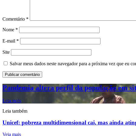
Comentário
*
Nome
*
E-mail
*
Site
Salvar meus dados neste navegador para a próxima vez que eu co
Pandemia altera perfil da população em si
Leia mais
Leia também
Unicef: pobreza multidimensional cai, mas ainda ating
Veja mais