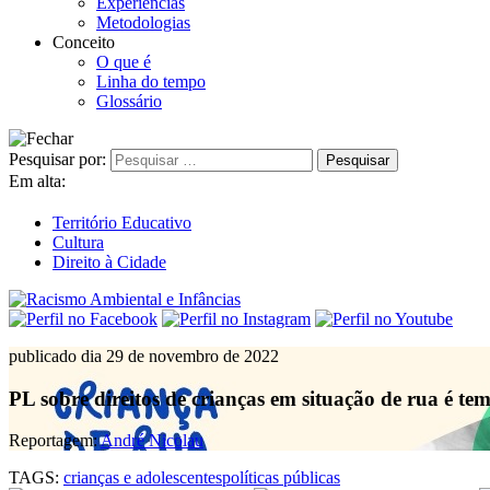
Experiências
Metodologias
Conceito
O que é
Linha do tempo
Glossário
Pesquisar por:
Em alta:
Território Educativo
Cultura
Direito à Cidade
publicado dia 29 de novembro de 2022
PL sobre direitos de crianças em situação de rua é t
Reportagem:
André Nicolau
TAGS:
crianças e adolescentes
políticas públicas