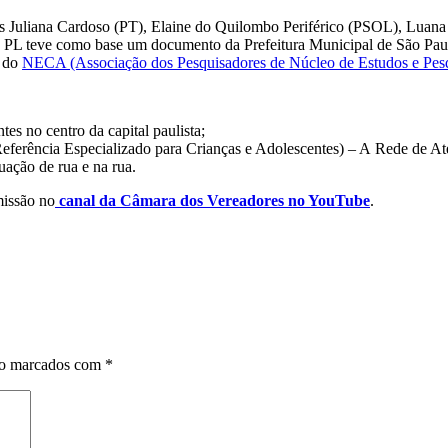
res Juliana Cardoso (PT), Elaine do Quilombo Periférico (PSOL), Luan
o PL teve como base um documento da Prefeitura Municipal de São Pa
e do
NECA (Associação dos Pesquisadores de Núcleo de Estudos e Pesqu
es no centro da capital paulista;
eferência Especializado para Crianças e Adolescentes) – A Rede de Ate
uação de rua e na rua.
missão no
canal da Câmara dos Vereadores no YouTube
.
ão marcados com
*