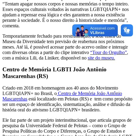
“Tentam apagar nossos corpos e nossas memórias o tempo inteiro.
Esses espaços culturais voltados às narrativas LGBTQIAPN+ nos
ajudam a repensar essa lógica e eles garantem a nossa existência
perante à sociedade. É o nosso direito à historicidade e memória”,
comenta.
Temporariamente fechado para reestruturação, a sede física do
Museu da Diversidade tem previsão de reabertura nos próximos
meses. Até lá, é possível acessar parte do acervo online e interagir
com diversas obras a partir do clipe interativo
“Tour do Orgulho”
,
com a música Lili, da Liniker, disponível no
site do museu.
Centro de Memória LGBTI João Antônio
Mascarenhas (RS)
Criado em 2018 em homenagem aos 40 anos do Movimento
LGBTQIAPN+ no Brasil, o
Centro de Memória João Antônio
Mascarenhas
está localizado em Pelotas (RS) e tem como propósito
ser um espaço de identificação, sistematização, análise e difusão da
história oral do ativismo LGBTQIAPN+ brasileiro.
Ele faz parte de um projeto interinstitucional, que articula grupos de
pesquisa da Universidade Federal de Pelotas – como o Grupo de
Pesquisa Políticas do Corpo e Diferenças, o Grupo de Estudos e