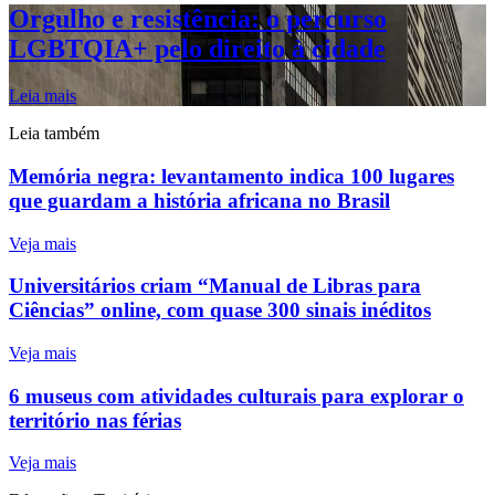
Orgulho e resistência: o percurso
LGBTQIA+ pelo direito à cidade
Leia mais
Leia também
Memória negra: levantamento indica 100 lugares
que guardam a história africana no Brasil
Veja mais
Universitários criam “Manual de Libras para
Ciências” online, com quase 300 sinais inéditos
Veja mais
6 museus com atividades culturais para explorar o
território nas férias
Veja mais