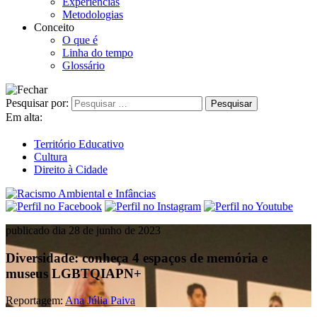
Experiências
Metodologias
Conceito
O que é
Linha do tempo
Glossário
Pesquisar por:
Em alta:
Território Educativo
Cultura
Direito à Cidade
publicado dia 28 de junho de 2023
Diversidade: conheça 4 espaços de memória e
museus LGBTQIAPN+
Reportagem:
Ana Júlia Paiva