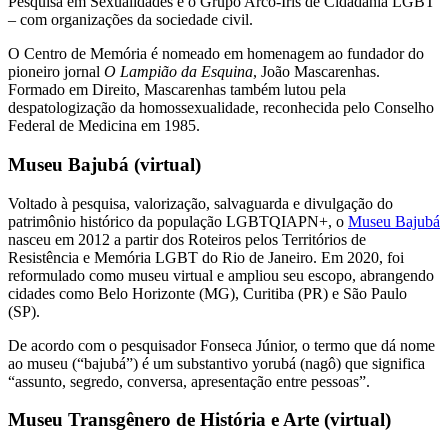
Pesquisa em Sexualidades e o Grupo Arco-Íris de Cidadania LGBT
– com organizações da sociedade civil.
O Centro de Memória é nomeado em homenagem ao fundador do
pioneiro jornal
O Lampião da Esquina
, João Mascarenhas.
Formado em Direito, Mascarenhas também lutou pela
despatologização da homossexualidade, reconhecida pelo Conselho
Federal de Medicina em 1985.
Museu Bajubá (virtual)
Voltado à pesquisa, valorização, salvaguarda e divulgação do
patrimônio histórico da população LGBTQIAPN+, o
Museu Bajubá
nasceu em 2012 a partir dos Roteiros pelos Territórios de
Resistência e Memória LGBT do Rio de Janeiro. Em 2020, foi
reformulado como museu virtual e ampliou seu escopo, abrangendo
cidades como Belo Horizonte (MG), Curitiba (PR) e São Paulo
(SP).
De acordo com o pesquisador Fonseca Júnior, o termo que dá nome
ao museu (“bajubá”) é um substantivo yorubá (nagô) que significa
“assunto, segredo, conversa, apresentação entre pessoas”.
Museu Transgênero de História e Arte (virtual)