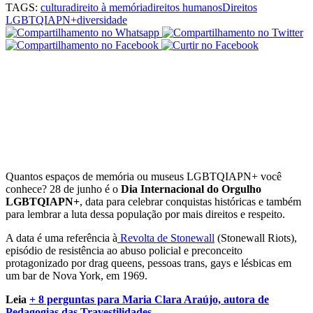
TAGS:
cultura
direito à memória
direitos humanos
Direitos
LGBTQIAPN+
diversidade
Quantos espaços de memória ou museus LGBTQIAPN+ você
conhece? 28 de junho é o
Dia Internacional do Orgulho
LGBTQIAPN+
, data para celebrar conquistas históricas e também
para lembrar a luta dessa população por mais direitos e respeito.
A data é uma referência à
Revolta de Stonewall
(Stonewall Riots),
episódio de resistência ao abuso policial e preconceito
protagonizado por drag queens, pessoas trans, gays e lésbicas em
um bar de Nova York, em 1969.
Leia
+ 8 perguntas para Maria Clara Araújo, autora de
Pedagogias das Travestilidades