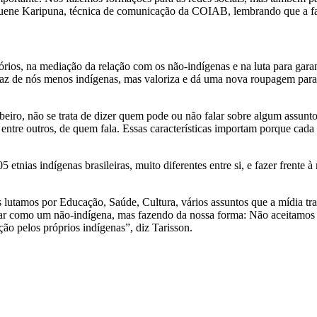
ma Luene Karipuna, técnica de comunicação da COIAB, lembrando que a falt
órios, na mediação da relação com os não-indígenas e na luta para gara
faz de nós menos indígenas, mas valoriza e dá uma nova roupagem para 
beiro, não se trata de dizer quem pode ou não falar sobre algum assunt
o, entre outros, de quem fala. Essas características importam porque cad
tnias indígenas brasileiras, muito diferentes entre si, e fazer frente à
lutamos por Educação, Saúde, Cultura, vários assuntos que a mídia trad
como um não-indígena, mas fazendo da nossa forma: Não aceitamos qu
ão pelos próprios indígenas”, diz Tarisson.