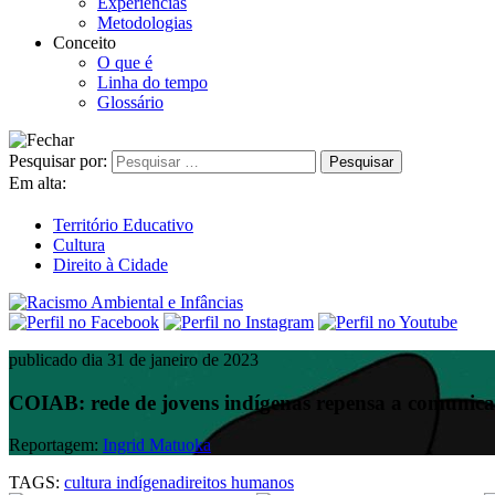
Experiências
Metodologias
Conceito
O que é
Linha do tempo
Glossário
Pesquisar por:
Em alta:
Território Educativo
Cultura
Direito à Cidade
publicado dia 31 de janeiro de 2023
COIAB: rede de jovens indígenas repensa a comunicaç
Reportagem:
Ingrid Matuoka
TAGS:
cultura indígena
direitos humanos