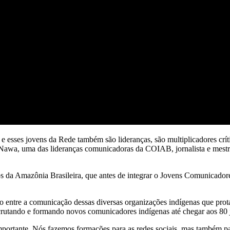
 esses jovens da Rede também são lideranças, são multiplicadores críti
on Nawa, uma das lideranças comunicadoras da COIAB, jornalista e mes
 da Amazônia Brasileira, que antes de integrar o Jovens Comunicador
o entre a comunicação dessas diversas organizações indígenas que prota
crutando e formando novos comunicadores indígenas até chegar aos 80 
 importante. Nós fazemos formações para as redes sociais, mas também pa