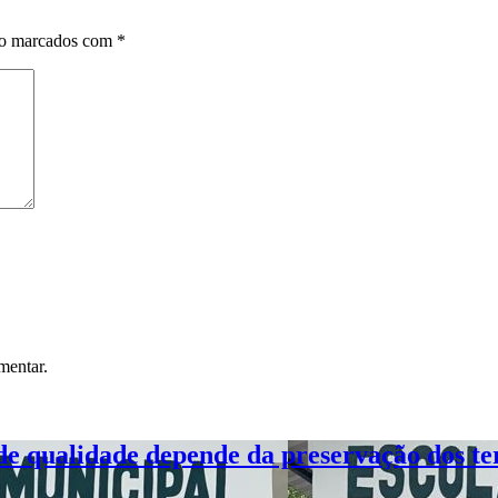
ão marcados com
*
mentar.
de qualidade depende da preservação dos ter