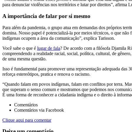
para denunciar violências nos territórios e lutar por direitos”, afir
A importância de falar por si mesmo
Para além da pandemia, o grupo atua em demandas dos próprios territ
domina. Nosso papel é potencializá-la por meios técnicos, o que não 
indígenas ocupem a área da comunicação”, explica Tarisson.
Você sabe o que é
lugar de fala
? De acordo com a filósofa Djamila Ri
compreendendo a realidade racial, social, política, cultural, de gêner
de uma mesma questão.
Isso é fundamental para promover uma representação adequada das 305 e
reforça estereótipos, pratica e renova o racismo.
“Quando falam em povos indígenas, falam em conflitos por terra. Mas 
que superam o senso comum e mostramos que podemos nos comunicar 
É uma forma de reconhecer a cidadania indígena e o direito à informaç
Comentários
Comentários via Facebook
Clique aqui para comentar
Deixe um comentário