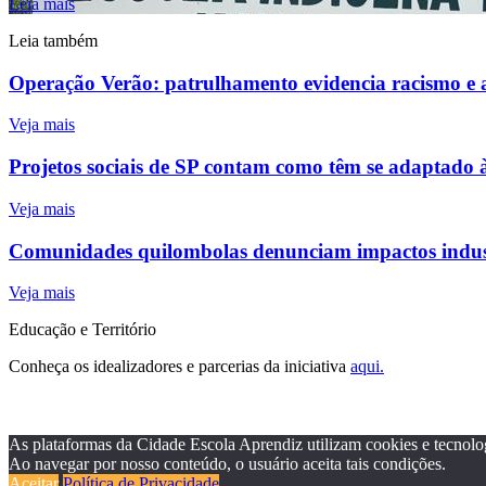
Leia mais
Leia também
Operação Verão: patrulhamento evidencia racismo e ac
Veja mais
Projetos sociais de SP contam como têm se adaptado
Veja mais
Comunidades quilombolas denunciam impactos indust
Veja mais
Educação e Território
Conheça os idealizadores e parcerias da iniciativa
aqui.
As plataformas da Cidade Escola Aprendiz utilizam cookies e tecnolo
Ao navegar por nosso conteúdo, o usuário aceita tais condições.
Aceitar
Política de Privacidade