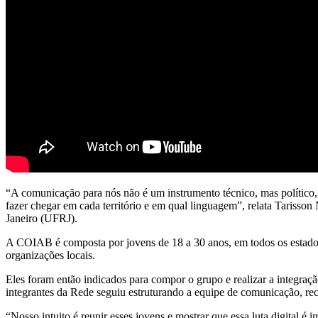
“A comunicação para nós não é um instrumento técnico, mas político, e
fazer chegar em cada território e em qual linguagem”, relata Tariss
Janeiro (UFRJ).
A COIAB é composta por jovens de 18 a 30 anos, em todos os estados
organizações locais.
Eles foram então indicados para compor o grupo e realizar a integraçã
integrantes da Rede seguiu estruturando a equipe de comunicação, re
“Nosso intuito é reunir esses jovens e mostrar que essa luta digital é