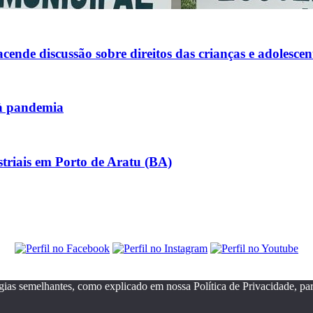
ende discussão sobre direitos das crianças e adolescen
 à pandemia
riais em Porto de Aratu (BA)
gias semelhantes, como explicado em nossa Política de Privacidade, pa