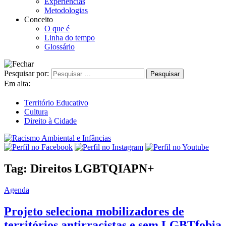
Experiências
Metodologias
Conceito
O que é
Linha do tempo
Glossário
Pesquisar por:
Em alta:
Território Educativo
Cultura
Direito à Cidade
Tag:
Direitos LGBTQIAPN+
Agenda
Projeto seleciona mobilizadores de
territórios antirracistas e sem LGBTfobia