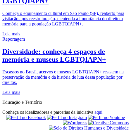
LGBTQIAPN+
Conheça o equipamento cultural em São Paulo (SP), reaberto para
visitação após reestruturação, e entenda a importância do direito à
memória para a população LGBTQIAPN+.
Leia mais
Reportagem
Diversidade: conheça 4 espaços de
memória e museus LGBTQIAPN+
Escassos no Brasil, acervos e museus LGBTQIAPN+ resistem na
preservação da memória e da história de luta dessa população por
direitos.
Leia mais
Educação e Território
Conheça os idealizadores e parcerias da iniciativa
aqui.