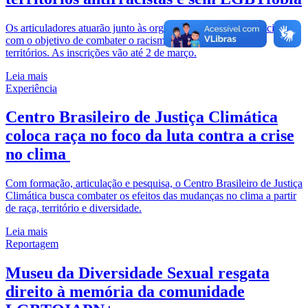
Os articuladores atuarão junto às organizações da sociedade civil,
com o objetivo de combater o racismo e a LBGTfobia nos
territórios. As inscrições vão até 2 de março.
Leia mais
Experiência
Centro Brasileiro de Justiça Climática
coloca raça no foco da luta contra a crise
no clima
Com formação, articulação e pesquisa, o Centro Brasileiro de Justiça
Climática busca combater os efeitos das mudanças no clima a partir
de raça, território e diversidade.
Leia mais
Reportagem
Museu da Diversidade Sexual resgata
direito à memória da comunidade