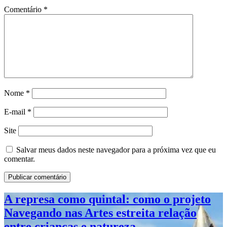
Comentário
*
Nome
*
E-mail
*
Site
Salvar meus dados neste navegador para a próxima vez que eu
comentar.
A represa como quintal: como o projeto
Navegando nas Artes estreita relação
entre crianças e natureza