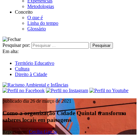
Experiências
Metodologias
Conceito
O que é
Linha do tempo
Glossário
Pesquisar por:
Em alta:
Território Educativo
Cultura
Direito à Cidade
publicado dia 26 de março de 2021
Como a organização Cidade Quintal transforma
saberes locais em paisagens
Reportagem:
Cecília Garcia