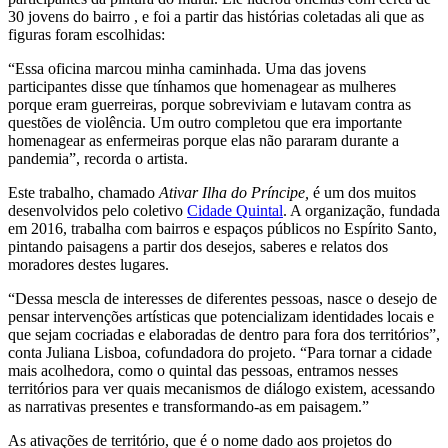
30 jovens do bairro , e foi a partir das histórias coletadas ali que as
figuras foram escolhidas:
“Essa oficina marcou minha caminhada. Uma das jovens
participantes disse que tínhamos que homenagear as mulheres
porque eram guerreiras, porque sobreviviam e lutavam contra as
questões de violência. Um outro completou que era importante
homenagear as enfermeiras porque elas não pararam durante a
pandemia”, recorda o artista.
Este trabalho, chamado
Ativar Ilha do Príncipe,
é um dos muitos
desenvolvidos pelo coletivo
Cidade Quintal
. A organização, fundada
em 2016, trabalha com bairros e espaços públicos no Espírito Santo,
pintando paisagens a partir dos desejos, saberes e relatos dos
moradores destes lugares.
“Dessa mescla de interesses de diferentes pessoas, nasce o desejo de
pensar intervenções artísticas que potencializam identidades locais e
que sejam cocriadas e elaboradas de dentro para fora dos territórios”,
conta Juliana Lisboa, cofundadora do projeto. “Para tornar a cidade
mais acolhedora, como o quintal das pessoas, entramos nesses
territórios para ver quais mecanismos de diálogo existem, acessando
as narrativas presentes e transformando-as em paisagem.”
As ativações de território, que é o nome dado aos projetos do