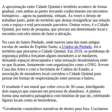
A aproximação entre Cidade Quintal e território acontece de forma
gradual, com ambas as partes trocando conhecimento em encontros
formativos – agora na pandemia, virtuais. Às vezes o desejo de
trabalhar junto, parte do território que deseja ressignificar sua relação
com o espaço e está procurando parceiros. Outras vezes, é o Cidade
Quintal, por meio de pesquisa, que procura um determinado local e
encontra com eles meios de fazer a ativação.
No caso do bairro Piedade, onde nasceu uma das mais antigas
escolas de samba do Espírito Santo, a
Unidos da Piedade
, foi o
território que procurou o Cidade Quintal. Em 2019, os problemas de
segurança pública forçaram alguns moradores a se mudarem,
deixando espaços desocupados e uma sensação desalentadora entre
os que ficaram. Juntamente com organizações como a ONG Árvore
Casa das Artes e com a Secretaria de Cultura do Estado, a
associação de moradores local convidou o Cidade Quintal para
pensar em formas de reaproximação entre pessoas e bairro.
O resultado é um mural que cobre cerca de 30 casas, interligando
dois espaços que estavam em processo de abandono. A pintura
forma uma narrativa paisagística com histórias de paz do, celebrando
figuras locais como as benzedeiras.
“Geralmente construímos narrativas de dentro para fora. Cocriamos