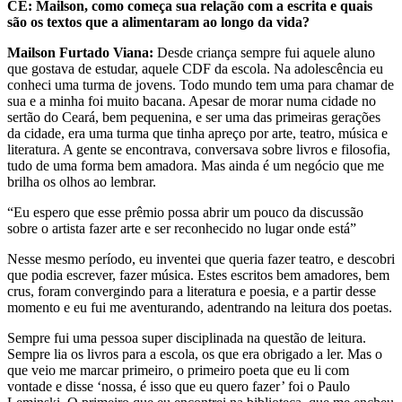
CE: Mailson, como começa sua relação com a escrita e quais
são os textos que a alimentaram ao longo da vida?
Mailson Furtado Viana:
Desde criança sempre fui aquele aluno
que gostava de estudar, aquele CDF da escola. Na adolescência eu
conheci uma turma de jovens. Todo mundo tem uma para chamar de
sua e a minha foi muito bacana. Apesar de morar numa cidade no
sertão do Ceará, bem pequenina, e ser uma das primeiras gerações
da cidade, era uma turma que tinha apreço por arte, teatro, música e
literatura. A gente se encontrava, conversava sobre livros e filosofia,
tudo de uma forma bem amadora. Mas ainda é um negócio que me
brilha os olhos ao lembrar.
“Eu espero que esse prêmio possa abrir um pouco da discussão
sobre o artista fazer arte e ser reconhecido no lugar onde está”
Nesse mesmo período, eu inventei que queria fazer teatro, e descobri
que podia escrever, fazer música. Estes escritos bem amadores, bem
crus, foram convergindo para a literatura e poesia, e a partir desse
momento e eu fui me aventurando, adentrando na leitura dos poetas.
Sempre fui uma pessoa super disciplinada na questão de leitura.
Sempre lia os livros para a escola, os que era obrigado a ler. Mas o
que veio me marcar primeiro, o primeiro poeta que eu li com
vontade e disse ‘nossa, é isso que eu quero fazer’ foi o Paulo