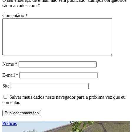
O seu endereço de e-mail não será publicado.
Campos obrigatórios
são marcados com
*
Comentário
*
Nome
*
E-mail
*
Site
Salvar meus dados neste navegador para a próxima vez que eu
comentar.
Práticas