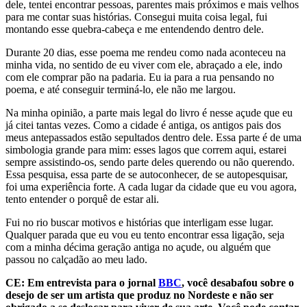
dele, tentei encontrar pessoas, parentes mais próximos e mais velhos
para me contar suas histórias. Consegui muita coisa legal, fui
montando esse quebra-cabeça e me entendendo dentro dele.
Durante 20 dias, esse poema me rendeu como nada aconteceu na
minha vida, no sentido de eu viver com ele, abraçado a ele, indo
com ele comprar pão na padaria. Eu ia para a rua pensando no
poema, e até conseguir terminá-lo, ele não me largou.
Na minha opinião, a parte mais legal do livro é nesse açude que eu
já citei tantas vezes. Como a cidade é antiga, os antigos pais dos
meus antepassados estão sepultados dentro dele. Essa parte é de uma
simbologia grande para mim: esses lagos que correm aqui, estarei
sempre assistindo-os, sendo parte deles querendo ou não querendo.
Essa pesquisa, essa parte de se autoconhecer, de se autopesquisar,
foi uma experiência forte. A cada lugar da cidade que eu vou agora,
tento entender o porquê de estar ali.
Fui no rio buscar motivos e histórias que interligam esse lugar.
Qualquer parada que eu vou eu tento encontrar essa ligação, seja
com a minha décima geração antiga no açude, ou alguém que
passou no calçadão ao meu lado.
CE: Em entrevista para o jornal
BBC
, você desabafou sobre o
desejo de ser um artista que produz no Nordeste e não ser