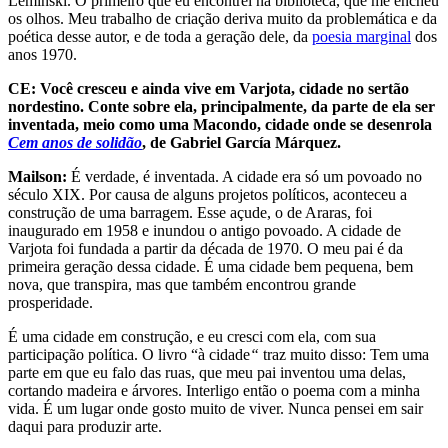
Leminski. O primeiro que eu encontrei na biblioteca, que me encheu
os olhos. Meu trabalho de criação deriva muito da problemática e da
poética desse autor, e de toda a geração dele, da
poesia marginal
dos
anos 1970.
CE: Você cresceu e ainda vive em Varjota, cidade no sertão
nordestino. Conte sobre ela, principalmente, da parte de ela ser
inventada, meio como uma Macondo, cidade onde se desenrola
Cem anos de solidão
, de Gabriel García Márquez.
Mailson:
É verdade, é inventada. A cidade era só um povoado no
século XIX. Por causa de alguns projetos políticos, aconteceu a
construção de uma barragem. Esse açude, o de Araras, foi
inaugurado em 1958 e inundou o antigo povoado. A cidade de
Varjota foi fundada a partir da década de 1970. O meu pai é da
primeira geração dessa cidade. É uma cidade bem pequena, bem
nova, que transpira, mas que também encontrou grande
prosperidade.
É uma cidade em construção, e eu cresci com ela, com sua
participação política. O livro “
à cidade
“
traz muito disso: Tem uma
parte em que eu falo das ruas, que meu pai inventou uma delas,
cortando madeira e árvores. Interligo então o poema com a minha
vida.
É um lugar onde gosto muito de viver. Nunca pensei em sair
daqui para produzir arte.