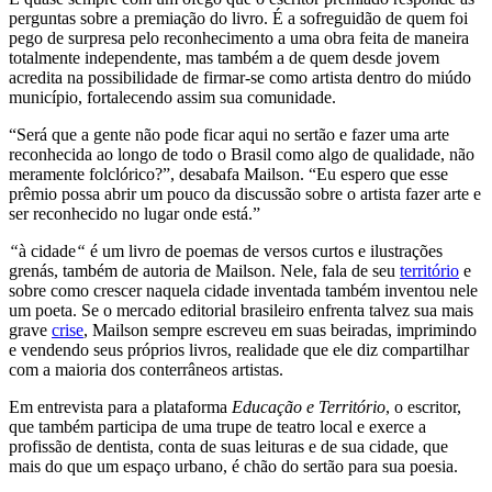
perguntas sobre a premiação do livro. É a sofreguidão de quem foi
pego de surpresa pelo reconhecimento a uma obra feita de maneira
totalmente independente, mas também a de quem desde jovem
acredita na possibilidade de firmar-se como artista dentro do miúdo
município, fortalecendo assim sua comunidade.
“Será que a gente não pode ficar aqui no sertão e fazer uma arte
reconhecida ao longo de todo o Brasil como algo de qualidade, não
meramente folclórico?”, desabafa Mailson. “Eu espero que esse
prêmio possa abrir um pouco da discussão sobre o artista fazer arte e
ser reconhecido no lugar onde está.”
“
à cidade
“
é um livro de poemas de versos curtos e ilustrações
grenás, também de autoria de Mailson. Nele, fala de seu
território
e
sobre como crescer naquela cidade inventada também inventou nele
um poeta. Se o mercado editorial brasileiro enfrenta talvez sua mais
grave
crise
, Mailson sempre escreveu em suas beiradas, imprimindo
e vendendo seus próprios livros, realidade que ele diz compartilhar
com a maioria dos conterrâneos artistas.
Em entrevista para a plataforma
Educação e Território
, o escritor,
que também participa de uma trupe de teatro local e exerce a
profissão de dentista, conta de suas leituras e de sua cidade, que
mais do que um espaço urbano, é chão do sertão para sua poesia.