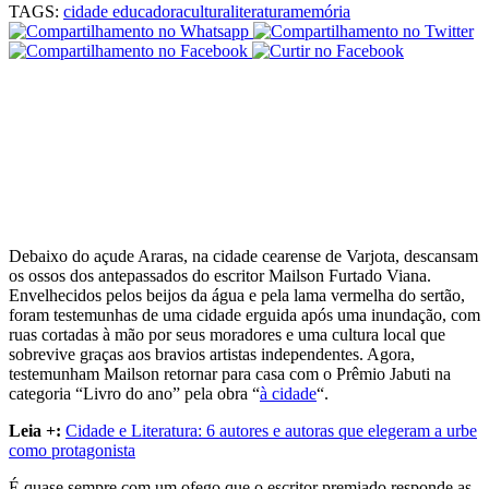
TAGS:
cidade educadora
cultura
literatura
memória
Debaixo do açude Araras, na cidade cearense de Varjota, descansam
os ossos dos antepassados do escritor Mailson Furtado Viana.
Envelhecidos pelos beijos da água e pela lama vermelha do sertão,
foram testemunhas de uma cidade erguida após uma inundação, com
ruas cortadas à mão por seus moradores e uma cultura local que
sobrevive graças aos bravios artistas independentes. Agora,
testemunham Mailson retornar para casa com o Prêmio Jabuti na
categoria “Livro do ano” pela obra “
à cidade
“
.
Leia +:
Cidade e Literatura: 6 autores e autoras que elegeram a urbe
como protagonista
É quase sempre com um ofego que o escritor premiado responde as