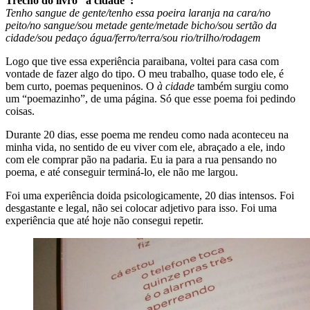
Trecho do livro “
à cidade
“
:
Tenho sangue de gente/tenho essa poeira laranja na cara/no
peito/no sangue/sou metade gente/metade bicho/sou sertão da
cidade/sou pedaço água/ferro/terra/sou rio/trilho/rodagem
Logo que tive essa experiência paraibana, voltei para casa com
vontade de fazer algo do tipo. O meu trabalho, quase todo ele, é
bem curto, poemas pequeninos. O
à cidade
também surgiu como
um “poemazinho”, de uma página. Só que esse poema foi pedindo
coisas.
Durante 20 dias, esse poema me rendeu como nada aconteceu na
minha vida, no sentido de eu viver com ele, abraçado a ele, indo
com ele comprar pão na padaria. Eu ia para a rua pensando no
poema, e até conseguir terminá-lo, ele não me largou.
Foi uma experiência doida psicologicamente, 20 dias intensos. Foi
desgastante e legal, não sei colocar adjetivo para isso. Foi uma
experiência que até hoje não consegui repetir.