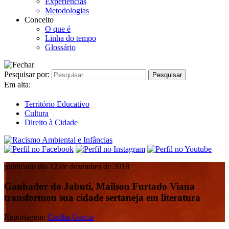
Experiências
Metodologias
Conceito
O que é
Linha do tempo
Glossário
Pesquisar por:
Em alta:
Território Educativo
Cultura
Direito à Cidade
publicado dia 12 de dezembro de 2018
Ganhador do Jabuti, Mailson Furtado Viana
transformou sua cidade sertaneja em literatura
Reportagem:
Cecília Garcia