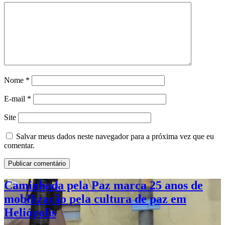
Nome
*
E-mail
*
Site
Salvar meus dados neste navegador para a próxima vez que eu
comentar.
Caminhada pela Paz marca 25 anos de
mobilização pela cultura de paz em
Heliópolis