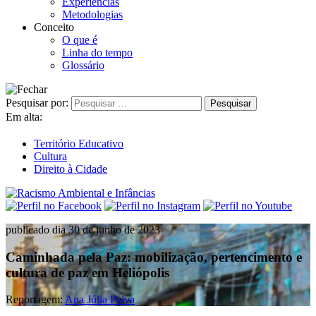
Experiências
Metodologias
Conceito
O que é
Linha do tempo
Glossário
Pesquisar por:
Em alta:
Território Educativo
Cultura
Direito à Cidade
publicado dia 30 de junho de 2023
Caminhada pela Paz: mobilização, pertencimento e
cultura de paz em Heliópolis
Reportagem:
Ana Júlia Paiva