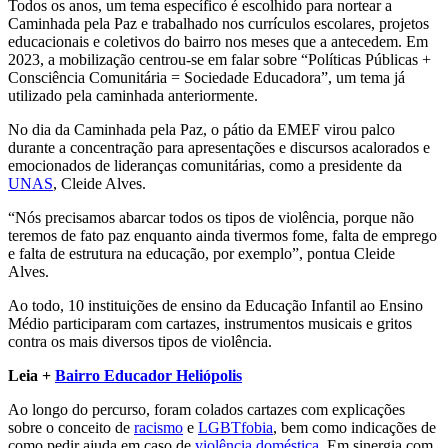
Todos os anos, um tema específico é escolhido para nortear a
Caminhada pela Paz e trabalhado nos currículos escolares, projetos
educacionais e coletivos do bairro nos meses que a antecedem.
Em
2023, a mobilização centrou-se em falar sobre “Políticas Públicas +
Consciência Comunitária = Sociedade Educadora”, um tema já
utilizado pela caminhada anteriormente.
No dia da Caminhada pela Paz, o pátio da EMEF virou palco
durante a concentração para apresentações e discursos acalorados e
emocionados de lideranças comunitárias, como a presidente da
UNAS
, Cleide Alves.
“Nós precisamos abarcar todos os tipos de violência, porque não
teremos de fato paz enquanto ainda tivermos fome, falta de emprego
e falta de estrutura na educação, por exemplo”, pontua Cleide
Alves.
Ao todo, 10 instituições de ensino da Educação Infantil ao Ensino
Médio participaram com cartazes, instrumentos musicais e gritos
contra os mais diversos tipos de violência.
Leia +
Bairro Educador Heliópolis
Ao longo do percurso, foram colados cartazes com explicações
sobre o conceito de
racismo
e
LGBTfobia
, bem como indicações de
como pedir ajuda em caso de
violência doméstica
.
Em sinergia com