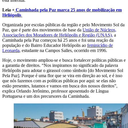
está inserida.
Leia +
Caminhada pela Paz marca 25 anos de mobilização em
Heliópolis
Organizada por escolas públicas da região e pelo Movimento Sol da
Paz, que é
parte dos movimentos de base da
União de Núcleos,
Associações dos Moradores de Heliópolis e Região (UNAS),
a
Caminhada pela Paz começou há 25 anos e foi
uma reação da
população e do Bairro Educador Heliópolis ao
feminicídio de
Leonarda
, estudante na Campos Salles, ocorrido em 1996.
Hoje, o movimento ampliou-se e busca fortalecer políticas públicas e
a garantia de direitos.
“Nos inspiramos no significado da palavra
Heliópolis para adotar o girassol como símbolo [do Movimento Sol
Pela Paz]. Porque é uma flor que se vira em direção ao sol, e é isso
que nós fazemos com as políticas públicas por aqui: se elas não
estão presentes, lutamos e vamos em busca dos nossos direitos”,
explica Orlando Jerônimo, professor aposentado de Língua
Portuguesa e um dos precursores da Caminhada.