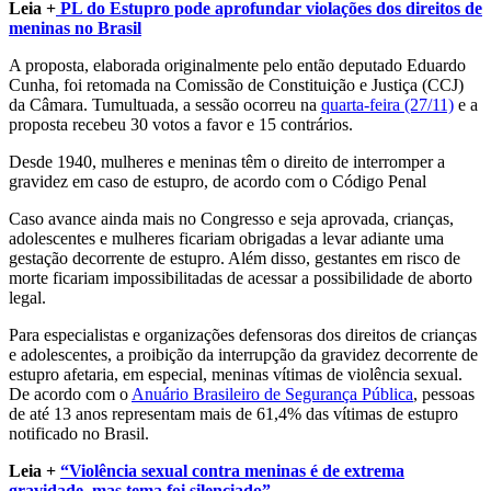
Leia +
PL do Estupro pode aprofundar violações dos direitos de
meninas no Brasil
A proposta, elaborada originalmente pelo então deputado Eduardo
Cunha, foi retomada na Comissão de Constituição e Justiça (CCJ)
da Câmara. Tumultuada, a sessão ocorreu na
quarta-feira (27/11)
e a
proposta recebeu 30 votos a favor e 15 contrários.
Desde 1940, mulheres e meninas têm o direito de interromper a
gravidez em caso de estupro, de acordo com o Código Penal
Caso avance ainda mais no Congresso e seja aprovada, crianças,
adolescentes e mulheres ficariam obrigadas a levar adiante uma
gestação decorrente de estupro. Além disso, gestantes em risco de
morte ficariam impossibilitadas de acessar a possibilidade de aborto
legal.
Para especialistas e organizações defensoras dos direitos de crianças
e adolescentes, a proibição da interrupção da gravidez decorrente de
estupro afetaria, em especial, meninas vítimas de violência sexual.
De acordo com o
Anuário Brasileiro de Segurança Pública
, pessoas
de até 13 anos representam mais de 61,4% das vítimas de estupro
notificado no Brasil.
Leia +
“Violência sexual contra meninas é de extrema
gravidade, mas tema foi silenciado”