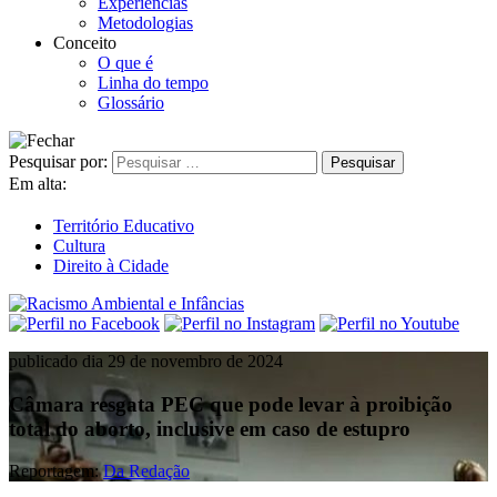
Experiências
Metodologias
Conceito
O que é
Linha do tempo
Glossário
Pesquisar por:
Em alta:
Território Educativo
Cultura
Direito à Cidade
publicado dia 29 de novembro de 2024
Câmara resgata PEC que pode levar à proibição
total do aborto, inclusive em caso de estupro
Reportagem:
Da Redação