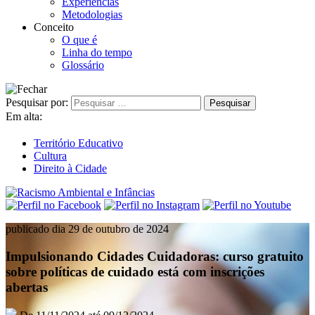
Experiências
Metodologias
Conceito
O que é
Linha do tempo
Glossário
Pesquisar por:
Em alta:
Território Educativo
Cultura
Direito à Cidade
publicado dia 29 de outubro de 2024
Impulsionando Cidades Cuidadoras: curso gratuito
sobre políticas de cuidado está com inscrições
abertas