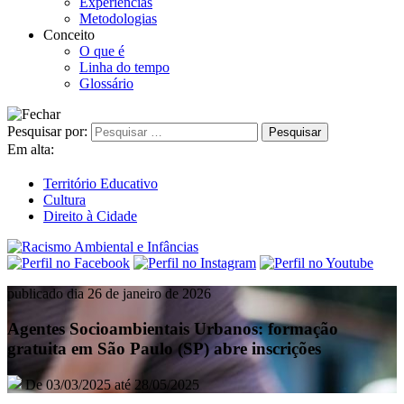
Experiências
Metodologias
Conceito
O que é
Linha do tempo
Glossário
Pesquisar por:
Em alta:
Território Educativo
Cultura
Direito à Cidade
publicado dia 26 de janeiro de 2026
Agentes Socioambientais Urbanos: formação
gratuita em São Paulo (SP) abre inscrições
De 03/03/2025 até 28/05/2025