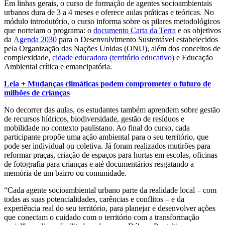
Em linhas gerais, o curso de formação de agentes socioambientais
urbanos dura de 3 a 4 meses e oferece aulas práticas e teóricas. No
módulo introdutório, o curso informa sobre os pilares metodológicos
que norteiam o programa: o
documento Carta da Terra
e os objetivos
da
Agenda 2030
para o Desenvolvimento Sustentável estabelecidos
pela Organização das Nações Unidas (ONU), além dos conceitos de
complexidade,
cidade educadora (território educativo)
e Educação
Ambiental crítica e emancipatória.
Leia + Mudanças climáticas podem comprometer o futuro de
milhões de crianças
No decorrer das aulas, os estudantes também aprendem sobre gestão
de recursos hídricos, biodiversidade, gestão de resíduos e
mobilidade no contexto paulistano. Ao final do curso, cada
participante propõe uma ação ambiental para o seu território, que
pode ser individual ou coletiva. Já foram realizados mutirões para
reformar praças, criação de espaços para hortas em escolas, oficinas
de fotografia para crianças e até documentários resgatando a
memória de um bairro ou comunidade.
“Cada agente socioambiental urbano parte da realidade local – com
todas as suas potencialidades, carências e conflitos – e da
experiência real do seu território, para planejar e desenvolver ações
que conectam o cuidado com o território com a transformação