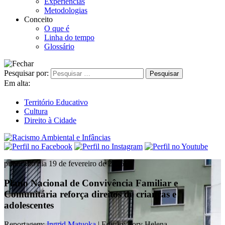
Experiências
Metodologias
Conceito
O que é
Linha do tempo
Glossário
Pesquisar por:
Em alta:
Território Educativo
Cultura
Direito à Cidade
publicado dia 19 de fevereiro de 2026
Plano Nacional de Convivência Familiar e
Comunitária reforça direitos de crianças e
adolescentes
Reportagem:
Ingrid Matuoka
| Edição: Tory Helena