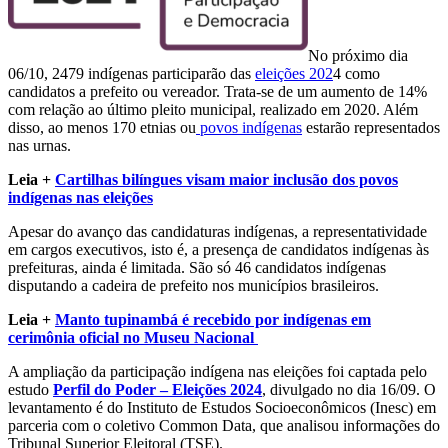
No próximo dia
06/10, 2479 indígenas participarão das
eleições 202
4 como
candidatos a prefeito ou vereador. Trata-se de um aumento de 14%
com relação ao último pleito municipal, realizado em 2020. Além
disso, ao menos 170 etnias ou
povos indígenas
estarão representados
nas urnas.
Leia +
Cartilhas bilíngues visam maior inclusão dos povos
indígenas nas eleições
Apesar do avanço das candidaturas indígenas, a representatividade
em cargos executivos, isto é, a presença de candidatos indígenas às
prefeituras, ainda é limitada. São só 46 candidatos indígenas
disputando a cadeira de prefeito nos municípios brasileiros.
Leia +
Manto tupinambá é recebido por indígenas em
cerimônia oficial no Museu Nacional
A ampliação da participação indígena nas eleições foi captada pelo
estudo
Perfil do Poder – Eleições 2024
, divulgado no dia 16/09. O
levantamento é do Instituto de Estudos Socioeconômicos (Inesc) em
parceria com o coletivo Common Data, que analisou informações do
Tribunal Superior Eleitoral (TSE).