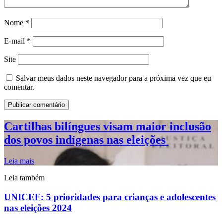
Nome
*
E-mail
*
Site
Salvar meus dados neste navegador para a próxima vez que eu
comentar.
Cartilhas bilíngues visam maior inclusão
dos povos indígenas nas eleições
Leia mais
Leia também
UNICEF: 5 prioridades para crianças e adolescentes
nas eleições 2024