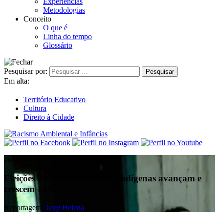
Experiências
Metodologias
Conceito
O que é
Linha do tempo
Glossário
Pesquisar por:
Em alta:
Território Educativo
Cultura
Direito à Cidade
publicado dia 17 de setembro de 2024
Eleições 2024: candidaturas indígenas avançam e
crescem 14%
Reportagem:
Tory Helena