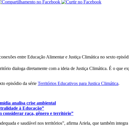
 conexões entre Educação Alimentar e Justiça Climática no sexto episód
ório dialoga diretamente com a ideia de Justiça Climática. É o que exp
xto episódio da série
Territórios Educativos para Justiça Climática
.
imídia analisa crise ambiental
entralidade à Educação”
 considerar raça, gênero e território”
 adequada e saudável nos territórios”, afirma Ariela, que também integr