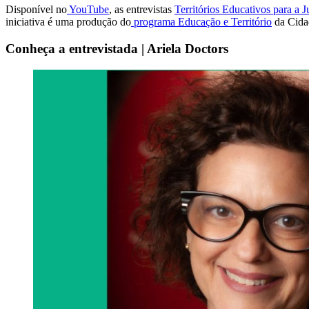
Disponível no
YouTube
, as entrevistas
Territórios Educativos para a J
iniciativa é uma produção do
programa Educação e Território
da Cida
Conheça a entrevistada | Ariela Doctors