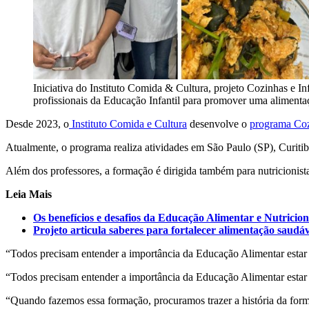
Iniciativa do Instituto Comida & Cultura, projeto Cozinhas e In
profissionais da Educação Infantil para promover uma alimentaç
Desde 2023, o
Instituto Comida e Cultura
desenvolve o
programa Coz
Atualmente, o programa realiza atividades em São Paulo (SP), Curi
Além dos professores, a formação é dirigida também para nutricionist
Leia Mais
Os benefícios e desafios da Educação Alimentar e Nutricion
Projeto articula saberes para fortalecer alimentação saudáv
“Todos precisam entender a importância da Educação Alimentar estar i
“Todos precisam entender a importância da Educação Alimentar estar i
“
Quando fazemos essa formação, procuramos trazer a história da formaç