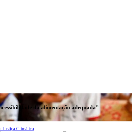
à acessibilidade da alimentação adequada”
a Justiça Climática