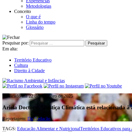
Experiências
Metodologias
Conceito
O que é
Linha do tempo
Glossário
Pesquisar por:
Em alta:
Território Educativo
Cultura
Direito à Cidade
publicado dia 22 de setembro de 2025
Ariela Doctors: “Justiça Climática está relacionada 
Reportagem:
Da Redação
TAGS:
Educação Alimentar e Nutricional
Territórios Educativos para 