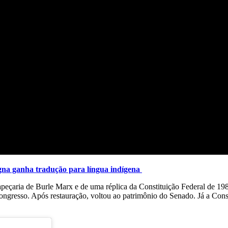
gna ganha tradução para língua indígena
apeçaria de Burle Marx e de uma réplica da Constituição Federal de 198
ongresso. Após restauração, voltou ao patrimônio do Senado. Já a Cons