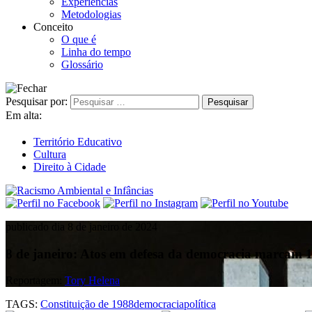
Experiências
Metodologias
Conceito
O que é
Linha do tempo
Glossário
Pesquisar por:
Em alta:
Território Educativo
Cultura
Direito à Cidade
publicado dia 8 de janeiro de 2024
8 de janeiro: Atos em defesa da democracia marcam 1
Reportagem:
Tory Helena
TAGS:
Constituição de 1988
democracia
política