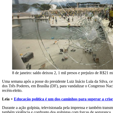
8 de janeiro: saldo deixou 2, 1 mil presos e prejuízo de R$21 m
Uma semana após a posse do presidente Luiz Inácio Lula da Silva, cer
dos Três Poderes, em Brasília (DF), para vandalizar o Congresso Nac
recém-eleito.
Leia +
Educação política é um dos caminhos para superar a crise 
Durante a ação golpista, televisionada pela imprensa e também transmit
também violência e confronto dos golpistas com forças de segurança.