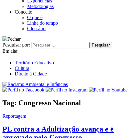
Experiências
Metodologias
Conceito
O que é
Linha do tempo
Glossário
Pesquisar por:
Em alta:
Território Educativo
Cultura
Direito à Cidade
Tag:
Congresso Nacional
Reportagem
PL contra a Adultização avança e é
aprovado pelo Congresso