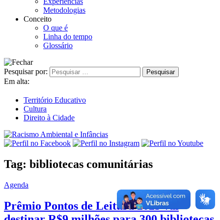
Experiências
Metodologias
Conceito
O que é
Linha do tempo
Glossário
Pesquisar por:
Em alta:
Território Educativo
Cultura
Direito à Cidade
Tag:
bibliotecas comunitárias
Agenda
Prêmio Pontos de Leitura 2023 vai
destinar R$9 milhões para 300 bibliotecas