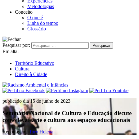
Experiências
Metodologias
Conceito
O que é
Linha do tempo
Glossário
Pesquisar por:
Em alta:
Território Educativo
Cultura
Direito à Cidade
publicado dia 15 de junho de 2023
Seminário Nacional de Cultura e Educação discute
como levar arte e cultura aos espaços educacionais
Reportagem:
Tory Helena