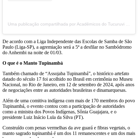
Uma publicação compartilhada por Acadêmicos do Tucuruvi (@academicosdotucuruvi)
De acordo com a Liga Independente das Escolas de Samba de São
Paulo (Liga-SP), a agremiação será a 5ª a desfilar no Sambódromo
do Anhembi na noite de 01/03.
O que é o Manto Tupinambá
Também chamado de “Assojaba Tupinambá”, o histórico artefato
datado do século 17 foi acolhido no Brasil em cerimônia no Museu
Nacional, no Rio de Janeiro, em 12 de setembro de 2024, após anos
de negociações entre as autoridades brasileiras e dinamarquesas.
Além de uma comitiva indígena com mais de 170 membros do povo
Tupinambá, o evento contou com a participação de autoridades
como a ministra dos Povos Indígenas, Sônia Guajajara, e o
presidente Luiz Inácio Lula da Silva (PT).
Construído com penas vermelhas da ave guará e fibras vegetais, o
manto sagrado tupinambá é um dos 11 remanescentes e um dos mais