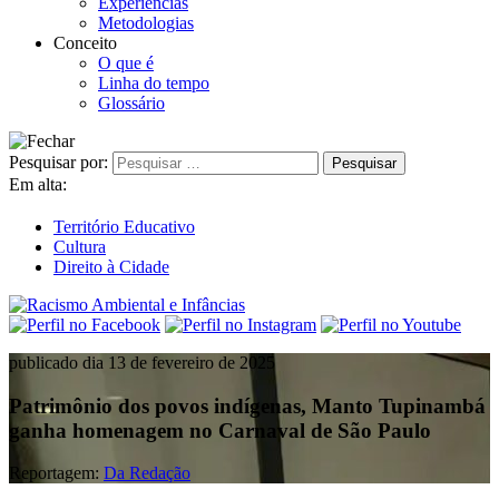
Experiências
Metodologias
Conceito
O que é
Linha do tempo
Glossário
Pesquisar por:
Em alta:
Território Educativo
Cultura
Direito à Cidade
publicado dia 13 de fevereiro de 2025
Patrimônio dos povos indígenas, Manto Tupinambá
ganha homenagem no Carnaval de São Paulo
Reportagem:
Da Redação