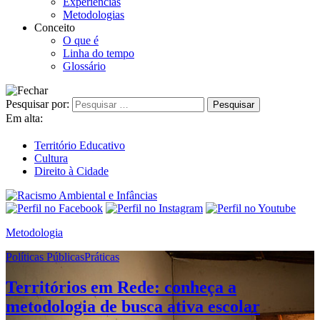
Experiências
Metodologias
Conceito
O que é
Linha do tempo
Glossário
Pesquisar por:
Em alta:
Território Educativo
Cultura
Direito à Cidade
Metodologia
Políticas PúblicasPráticas
Territórios em Rede: conheça a
metodologia de busca ativa escolar