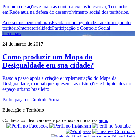
Por meio de ações e práticas contra a exclusão escolar, Territórios
em Rede atua na defesa do desenvolvimento social dos territórios.
Acesso aos bens culturais
Escola como agente de transformação do
território
Intersetorialidade
Participação e Controle Social
Leia mais
24 de março de 2017
Como produzir um Mapa da
Desigualdade em sua cidade?
Passo a passo apoia a criação e implementação do Mapa da
Desigualdade, manual que apresenta as distorções e iniquidades do
espaço urbano brasileiro.
Participação e Controle Social
Educação e Território
Conheça os idealizadores e parcerias da iniciativa
aqui.