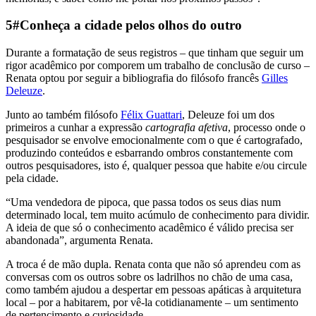
5#Conheça a cidade pelos olhos do outro
Durante a formatação de seus registros – que tinham que seguir um
rigor acadêmico por comporem um trabalho de conclusão de curso –
Renata optou por seguir a bibliografia do filósofo francês
Gilles
Deleuze
.
Junto ao também filósofo
Félix Guattari
, Deleuze foi um dos
primeiros a cunhar a expressão
cartografia afetiva
, processo onde o
pesquisador se envolve emocionalmente com o que é cartografado,
produzindo conteúdos e esbarrando ombros constantemente com
outros pesquisadores, isto é, qualquer pessoa que habite e/ou circule
pela cidade.
“Uma vendedora de pipoca, que passa todos os seus dias num
determinado local, tem muito acúmulo de conhecimento para dividir.
A ideia de que só o conhecimento acadêmico é válido precisa ser
abandonada”, argumenta Renata.
A troca é de mão dupla. Renata conta que não só aprendeu com as
conversas com os outros sobre os ladrilhos no chão de uma casa,
como também ajudou a despertar em pessoas apáticas à arquitetura
local – por a habitarem, por vê-la cotidianamente – um sentimento
de pertencimento e curiosidade.