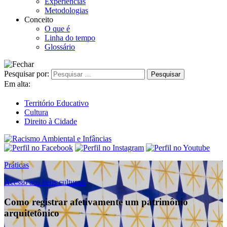
Experiências
Metodologias
Conceito
O que é
Linha do tempo
Glossário
Pesquisar por:
Em alta:
Território Educativo
Cultura
Direito à Cidade
Práticas
Acesso aos bens culturais
Como registrar afetivamente um patrimônio
arquitetônico