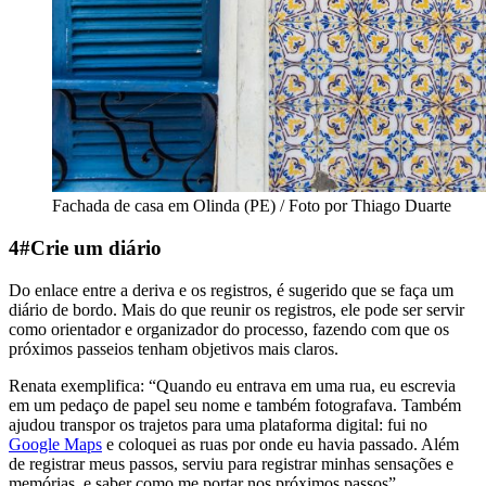
Fachada de casa em Olinda (PE) / Foto por Thiago Duarte
4#Crie um diário
Do enlace entre a deriva e os registros, é sugerido que se faça um
diário de bordo. Mais do que reunir os registros, ele pode ser servir
como orientador e organizador do processo, fazendo com que os
próximos passeios tenham objetivos mais claros.
Renata exemplifica: “Quando eu entrava em uma rua, eu escrevia
em um pedaço de papel seu nome e também fotografava. Também
ajudou transpor os trajetos para uma plataforma digital: fui no
Google Maps
e coloquei as ruas por onde eu havia passado. Além
de registrar meus passos, serviu para registrar minhas sensações e
memórias, e saber como me portar nos próximos passos”.