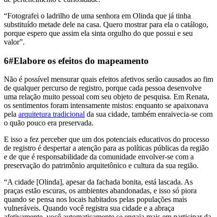
“Fotografei o ladrilho de uma senhora em Olinda que já tinha
substituído metade dele na casa. Quero mostrar para ela o catálogo,
porque espero que assim ela sinta orgulho do que possui e seu
valor”.
6#Elabore os efeitos do mapeamento
Não é possível mensurar quais efeitos afetivos serão causados ao fim
de qualquer percurso de registro, porque cada pessoa desenvolve
uma relação muito pessoal com seu objeto de pesquisa. Em Renata,
os sentimentos foram intensamente mistos: enquanto se apaixonava
pela
arquitetura tradicional
da sua cidade, também enraivecia-se com
o quão pouco era preservada.
E isso a fez perceber que um dos potenciais educativos do processo
de registro é despertar a atenção para as políticas públicas da região
e de que é responsabilidade da comunidade envolver-se com a
preservação do patrimônio arquitetônico e cultura da sua região.
“A cidade [Olinda], apesar da fachada bonita, está lascada. As
praças estão escuras, os ambientes abandonadas, e isso só piora
quando se pensa nos locais habitados pelas populações mais
vulneráveis. Quando você registra sua cidade e a abraça
afetivamente, você automaticamente se engaja mais em participar da