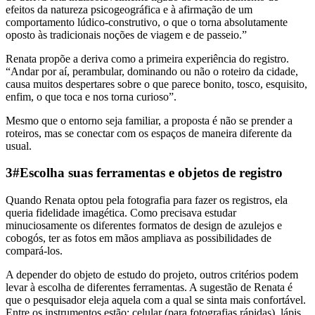
efeitos da natureza psicogeográfica e à afirmação de um
comportamento lúdico-construtivo, o que o torna absolutamente
oposto às tradicionais noções de viagem e de passeio.”
Renata propõe a deriva como a primeira experiência do registro.
“Andar por aí, perambular, dominando ou não o roteiro da cidade,
causa muitos despertares sobre o que parece bonito, tosco, esquisito,
enfim, o que toca e nos torna curioso”.
Mesmo que o entorno seja familiar, a proposta é não se prender a
roteiros, mas se conectar com os espaços de maneira diferente da
usual.
3#Escolha suas ferramentas e objetos de registro
Quando Renata optou pela fotografia para fazer os registros, ela
queria fidelidade imagética. Como precisava estudar
minuciosamente os diferentes formatos de design de azulejos e
cobogós, ter as fotos em mãos ampliava as possibilidades de
compará-los.
A depender do objeto de estudo do projeto, outros critérios podem
levar à escolha de diferentes ferramentas. A sugestão de Renata é
que o pesquisador eleja aquela com a qual se sinta mais confortável.
Entre os instrumentos estão:
celular
(para fotografias rápidas),
lápis
,