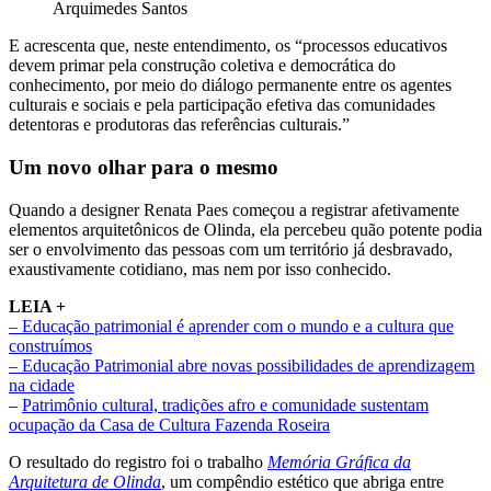
Arquimedes Santos
E acrescenta que, neste entendimento, os “processos educativos
devem primar pela construção coletiva e democrática do
conhecimento, por meio do diálogo permanente entre os agentes
culturais e sociais e pela participação efetiva das comunidades
detentoras e produtoras das referências culturais.”
Um novo olhar para o mesmo
Quando a designer Renata Paes começou a registrar afetivamente
elementos arquitetônicos de Olinda, ela percebeu quão potente podia
ser o envolvimento das pessoas com um território já desbravado,
exaustivamente cotidiano, mas nem por isso conhecido.
LEIA +
–
Educação patrimonial é aprender com o mundo e a cultura que
construímos
– Educação Patrimonial abre novas possibilidades de aprendizagem
na cidade
–
Patrimônio cultural, tradições afro e comunidade sustentam
ocupação da Casa de Cultura Fazenda Roseira
O resultado do registro foi o trabalho
Memória Gráfica da
Arquitetura de Olinda
, um compêndio estético que abriga entre