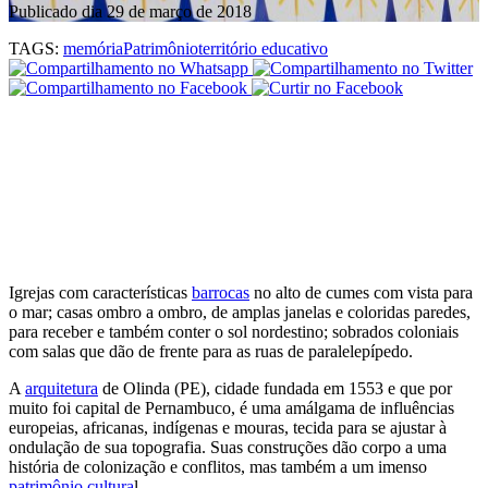
Publicado dia 29 de março de 2018
TAGS:
memória
Patrimônio
território educativo
Igrejas com características
barrocas
no alto de cumes com vista para
o mar; casas ombro a ombro, de amplas janelas e coloridas paredes,
para receber e também conter o sol nordestino; sobrados coloniais
com salas que dão de frente para as ruas de paralelepípedo.
A
arquitetura
de Olinda (PE), cidade fundada em 1553 e que por
muito foi capital de Pernambuco, é uma amálgama de influências
europeias, africanas, indígenas e mouras, tecida para se ajustar à
ondulação de sua topografia. Suas construções dão corpo a uma
história de colonização e conflitos, mas também a um imenso
patrimônio cultura
l.