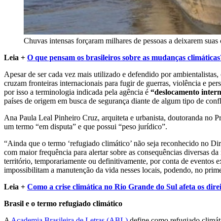
Chuvas intensas forçaram milhares de pessoas a deixarem suas 
Leia +
O que pensam os brasileiros sobre as mudanças climáticas
Apesar de ser cada vez mais utilizado e defendido por ambientalistas,
cruzam fronteiras internacionais para fugir de guerras, violência e
por isso a terminologia indicada pela agência é
“deslocamento inter
países de origem em busca de segurança diante de algum tipo de confl
Ana Paula Leal Pinheiro Cruz, arquiteta e urbanista, doutoranda no
um termo “em disputa” e que possui “peso jurídico”.
“Ainda que o termo ‘refugiado climático’ não seja reconhecido no Dir
com maior frequência para alertar sobre as consequências diversas da
território, temporariamente ou definitivamente, por conta de eventos 
impossibilitam a manutenção da vida nesses locais, podendo, no prime
Leia +
Como a crise climática no Rio Grande do Sul afeta os direi
Brasil e o termo refugiado climático
A
Academia Brasileira de Letras (ABL)
define como refugiado climáti