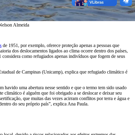
 Nelson Almeida
s
de 1951, por exemplo, oferece proteção apenas a pessoas que
oria dos deslocamentos ligados ao clima ocorre dentro dos países,
1 considera como refugiados apenas indivíduos que fogem de seus
stadual de Campinas (Unicamp), explica que refugiado climático é
tem havido uma abertura nesse sentido e que o termo tem sido usado
 climático é alguém que foi obrigado a se deslocar e deixar seu
rtificação, que muitas das vezes acirram conflitos por terra e água e
dentro do seu próprio país”, explica Ana Paula.
 local, devido a riscos relacionados aos efeitos extremos das