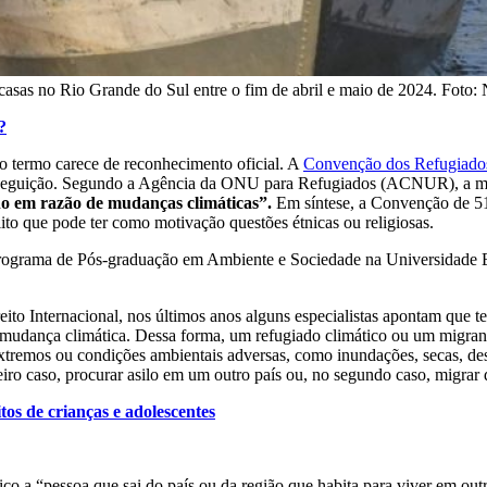
casas no Rio Grande do Sul entre o fim de abril e maio de 2024. Foto:
?
 o termo carece de reconhecimento oficial. A
Convenção dos Refugiado
 perseguição. Segundo a Agência da ONU para Refugiados (ACNUR), a mai
no em razão de mudanças climáticas”.
Em síntese, a Convenção de 5
ito que pode ter como motivação questões étnicas ou religiosas.
 Programa de Pós-graduação em Ambiente e Sociedade na Universidade E
eito Internacional, nos últimos anos alguns especialistas apontam que 
 mudança climática. Dessa forma, um refugiado climático ou um migrante
extremos ou condições ambientais adversas, como inundações, secas, dese
iro caso, procurar asilo em um outro país ou, no segundo caso, migrar 
tos de crianças e adolescentes
co a “pessoa que sai do país ou da região que habita para viver em outro