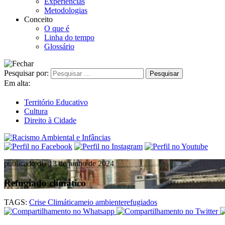
Experiências
Metodologias
Conceito
O que é
Linha do tempo
Glossário
Pesquisar por:
Em alta:
Território Educativo
Cultura
Direito à Cidade
publicado dia 13 de junho de 2024
Refugiado climático
TAGS:
Crise Climática
meio ambiente
refugiados