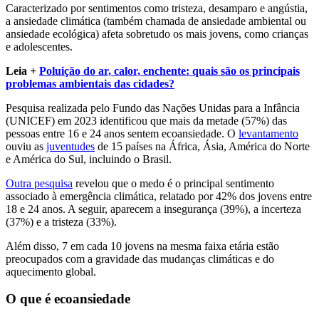
Caracterizado por sentimentos como tristeza, desamparo e angústia,
a ansiedade climática (também chamada de ansiedade ambiental ou
ansiedade ecológica) afeta sobretudo os mais jovens, como crianças
e adolescentes.
Leia +
Poluição do ar, calor, enchente: quais são os principais
problemas ambientais das cidades?
Pesquisa realizada pelo Fundo das Nações Unidas para a Infância
(UNICEF) em 2023 identificou que mais da metade (57%) das
pessoas entre 16 e 24 anos sentem ecoansiedade. O
levantamento
ouviu as
juventudes
de 15 países na África, Ásia, América do Norte
e América do Sul, incluindo o Brasil.
Outra pesquisa
revelou que o medo é o principal sentimento
associado à emergência climática, relatado por 42% dos jovens entre
18 e 24 anos. A seguir, aparecem a insegurança (39%), a incerteza
(37%) e a tristeza (33%).
Além disso, 7 em cada 10 jovens na mesma faixa etária estão
preocupados com a gravidade das mudanças climáticas e do
aquecimento global.
O que é ecoansiedade