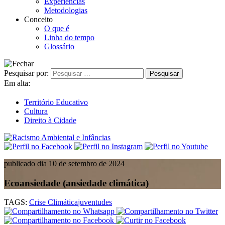
Experiências
Metodologias
Conceito
O que é
Linha do tempo
Glossário
Pesquisar por:
Em alta:
Território Educativo
Cultura
Direito à Cidade
publicado dia 10 de setembro de 2024
Ecoansiedade (ansiedade climática)
TAGS:
Crise Climática
juventudes