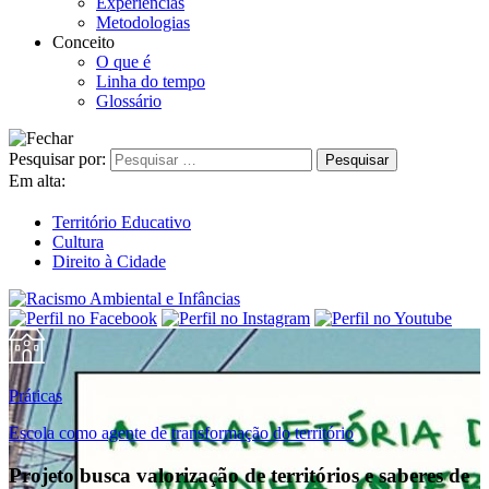
Experiências
Metodologias
Conceito
O que é
Linha do tempo
Glossário
Pesquisar por:
Em alta:
Território Educativo
Cultura
Direito à Cidade
Práticas
Escola como agente de transformação do território
Projeto busca valorização de territórios e saberes de