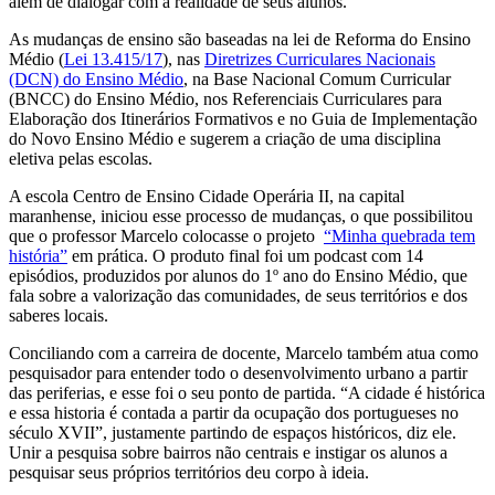
além de dialogar com a realidade de seus alunos.
As mudanças de ensino são baseadas na lei de Reforma do Ensino
Médio (
Lei 13.415/17
), nas
Diretrizes Curriculares Nacionais
(DCN) do Ensino Médio
, na Base Nacional Comum Curricular
(BNCC) do Ensino Médio, nos Referenciais Curriculares para
Elaboração dos Itinerários Formativos e no Guia de Implementação
do Novo Ensino Médio e sugerem a criação de uma disciplina
eletiva pelas escolas.
A escola Centro de Ensino Cidade Operária II, na capital
maranhense, iniciou esse processo de mudanças, o que possibilitou
que o professor Marcelo colocasse o projeto
“Minha quebrada tem
história”
em prática. O produto final foi um podcast com 14
episódios, produzidos por alunos do 1º ano do Ensino Médio, que
fala sobre a valorização das comunidades, de seus territórios e dos
saberes locais.
Conciliando com a carreira de docente, Marcelo também atua como
pesquisador para entender todo o desenvolvimento urbano a partir
das periferias, e esse foi o seu ponto de partida. “A cidade é histórica
e essa historia é contada a partir da ocupação dos portugueses no
século XVII”, justamente partindo de espaços históricos, diz ele.
Unir a pesquisa sobre bairros não centrais e instigar os alunos a
pesquisar seus próprios territórios deu corpo à ideia.