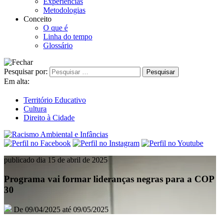
Experiências
Metodologias
Conceito
O que é
Linha do tempo
Glossário
Pesquisar por:
Em alta:
Território Educativo
Cultura
Direito à Cidade
publicado dia 15 de abril de 2025
Programa vai formar lideranças negras para a COP
30
De 09/04/2025 até 09/05/2025