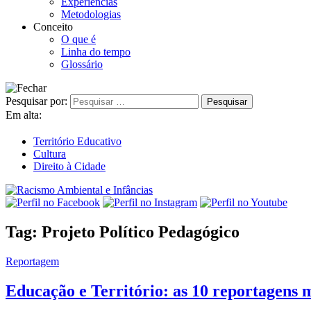
Experiências
Metodologias
Conceito
O que é
Linha do tempo
Glossário
Pesquisar por:
Em alta:
Território Educativo
Cultura
Direito à Cidade
Tag:
Projeto Político Pedagógico
Reportagem
Educação e Território: as 10 reportagens 