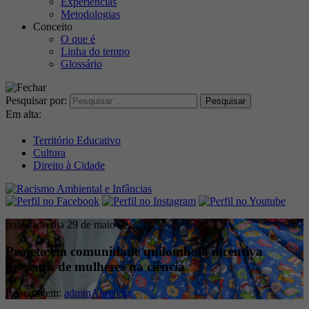
Experiências
Metodologias
Conceito
O que é
Linha do tempo
Glossário
Pesquisar por:
Em alta:
Território Educativo
Cultura
Direito à Cidade
publicado dia 29 de maio de 2018
Projeto em comunidade quilombola incentiva
presença de mulheres na ciência
Reportagem:
adminAprendiz