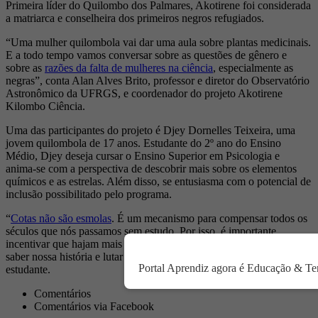
Primeira líder do Quilombo dos Palmares, Akotirene foi considerada
a matriarca e conselheira dos primeiros negros refugiados.
“Uma mulher quilombola vai dar uma aula sobre plantas medicinais.
E a todo tempo vamos conversar sobre as questões de gênero e
sobre as
razões da falta de mulheres na ciência
, especialmente as
negras”, conta Alan Alves Brito, professor e diretor do Observatório
Astronômico da UFRGS, e coordenador do projeto Akotirene
Kilombo Ciência.
Uma das participantes do projeto é Djey Dornelles Teixeira, uma
jovem quilombola de 17 anos. Estudante do 2º ano do Ensino
Médio, Djey deseja cursar o Ensino Superior em Psicologia e
anima-se com a perspectiva de descobrir mais sobre os elementos
químicos e as estrelas. Além disso, se entusiasma com o potencial de
inclusão possibilitado pelo programa.
“
Cotas não são esmolas
. É um mecanismo para compensar todos os
séculos que nós passamos sem estudo. Por isso, é importante
incentivar que hajam mais mulheres na ciência, e mulheres negras,
saber nossa história e lutar por ela. Nós vamos longe”, diz a
Portal Aprendiz agora é Educação & Terr
estudante.
Comentários
Comentários via Facebook