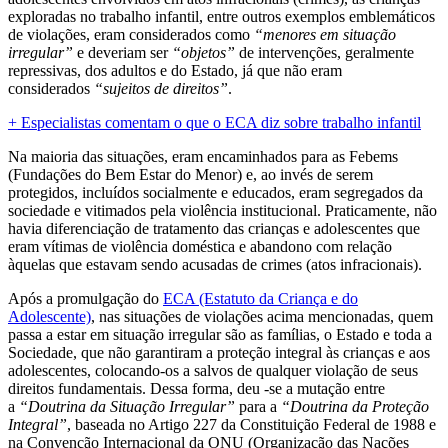
exploradas no trabalho infantil, entre outros exemplos emblemáticos
de violações, eram considerados como
“menores em situação
irregular”
e deveriam ser
“objetos”
de intervenções, geralmente
repressivas, dos adultos e do Estado, já que não eram
considerados
“sujeitos de direitos”
.
+ Especialistas comentam o que o ECA diz sobre trabalho infantil
Na maioria das situações, eram encaminhados para as Febems
(Fundações do Bem Estar do Menor) e, ao invés de serem
protegidos, incluídos socialmente e educados, eram segregados da
sociedade e vitimados pela violência institucional. Praticamente, não
havia diferenciação de tratamento das crianças e adolescentes que
eram vítimas de violência doméstica e abandono com relação
àquelas que estavam sendo acusadas de crimes (atos infracionais).
Após a promulgação do
ECA (Estatuto da Criança e do
Adolescente)
, nas situações de violações acima mencionadas, quem
passa a estar em situação irregular são as famílias, o Estado e toda a
Sociedade, que não garantiram a proteção integral às crianças e aos
adolescentes, colocando-os a salvos de qualquer violação de seus
direitos fundamentais. Dessa forma, deu -se a mutação entre
a
“Doutrina da Situação Irregular”
para a
“Doutrina da Proteção
Integral”
, baseada no Artigo 227 da Constituição Federal de 1988 e
na Convenção Internacional da ONU (Organização das Nações