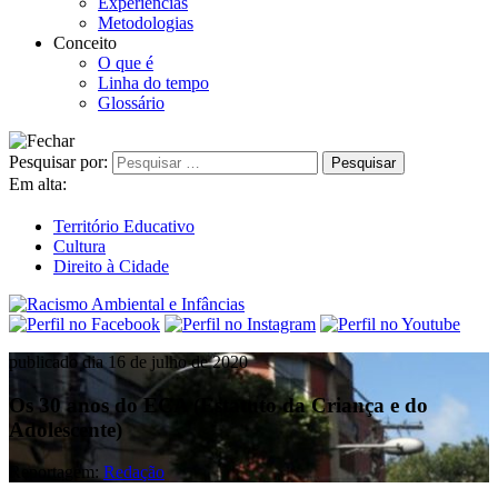
Experiências
Metodologias
Conceito
O que é
Linha do tempo
Glossário
Pesquisar por:
Em alta:
Território Educativo
Cultura
Direito à Cidade
publicado dia 16 de julho de 2020
Os 30 anos do ECA (Estatuto da Criança e do
Adolescente)
Reportagem:
Redação