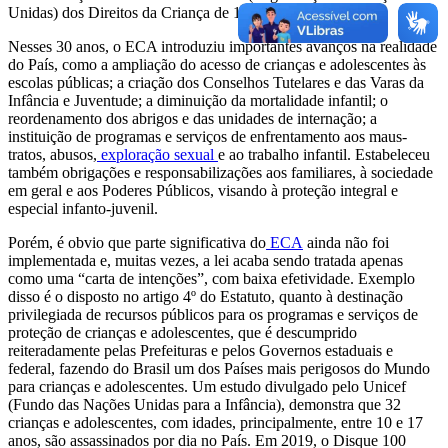
Unidas) dos Direitos da Criança de 1989.
Nesses 30 anos, o ECA introduziu importantes avanços na realidade
do País, como a ampliação do acesso de crianças e adolescentes às
escolas públicas; a criação dos Conselhos Tutelares e das Varas da
Infância e Juventude; a diminuição da mortalidade infantil; o
reordenamento dos abrigos e das unidades de internação; a
instituição de programas e serviços de enfrentamento aos maus-
tratos, abusos,
exploração sexual
e ao trabalho infantil. Estabeleceu
também obrigações e responsabilizações aos familiares, à sociedade
em geral e aos Poderes Públicos, visando à proteção integral e
especial infanto-juvenil.
Porém, é obvio que parte significativa do
ECA
ainda não foi
implementada e, muitas vezes, a lei acaba sendo tratada apenas
como uma “carta de intenções”, com baixa efetividade. Exemplo
disso é o disposto no artigo 4º do Estatuto, quanto à destinação
privilegiada de recursos públicos para os programas e serviços de
proteção de crianças e adolescentes, que é descumprido
reiteradamente pelas Prefeituras e pelos Governos estaduais e
federal, fazendo do Brasil um dos Países mais perigosos do Mundo
para crianças e adolescentes. Um estudo divulgado pelo Unicef
(Fundo das Nações Unidas para a Infância), demonstra que 32
crianças e adolescentes, com idades, principalmente, entre 10 e 17
anos, são assassinados por dia no País. Em 2019, o Disque 100