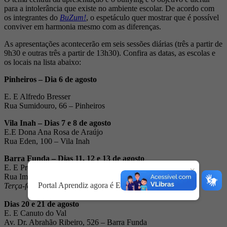
para a intolerância que existe no ambiente escolar. De acordo com
os integrantes do
BuZum!
, o espetáculo quer mostrar que é possível
conviver em harmonia mesmo com as diferenças.
As apresentações acontecerão em seis sessões diárias (três a partir de
9h30 e outras três a partir de 13h30). Confira as datas, as escolas e
os locais na lista abaixo:
Pinheiros
– Dia 6 de agosto
E. E Alfredo Bresser
Rua Sumidouro, 66 – Pinheiros
Vila Inah
– Dias 7 e 8 de agosto
E.E Dona Ana Rosa de Araújo
Rua Eden, 100 – Vila Inah
Barra Funda
– Dias 11, 12 e 13 de agosto
E. E Prof. Fidelino Figueiredo
×
Rua Imaculada Conceição, 71 – Barra Funda
Portal Aprendiz agora é Educação & Território.
Terça-feira, dia 12/8, a apresentação será à noite.
Dias 20 e 21 de agosto
E. E Canuto do Val
Av. Dr. Abrahão Ribeiro, 526 – Barra Funda