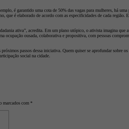
 exemplo, é garantido uma cota de 50% das vagas para mulheres, há u
o, que é elaborado de acordo com as especificidades de cada região. E
dania ativa”, acredita. Em um plano utópico, o ativista imagina que até
uma ocupação ousada, colaborativa e propositiva, com pessoas comprome
róximos passos dessa iniciativa. Quem quiser se aprofundar sobre os m
rticipação social na cidade.
ão marcados com
*