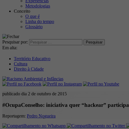
Experiências
Metodologias
Conceito
O que é
Linha do tempo
Glossário
Pesquisar por:
Em alta:
Território Educativo
Cultura
Direito à Cidade
publicado dia 2 de outubro de 2015
#OcupaConselho: iniciativa quer “hackear” participa
Reportagem:
Pedro Nogueira