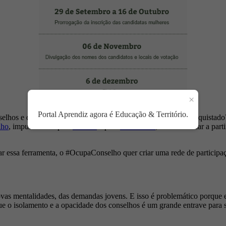
×
Portal Aprendiz agora é Educação & Território.
selhos e dos conselheiros nas diferentes regiões? O que foi conquist
lho
, impulsionado pela
ÉNÓIS
e pelo
LabHacker
, resolveu atuar a par
çoar essa ferramenta, o #OcupaConselho quer criar uma rede de participaç
ovas mentalidades, das demandas jovens. E isso é problemático porque
e o isolamento e a opacidade dos conselhos é um grande entrave para s