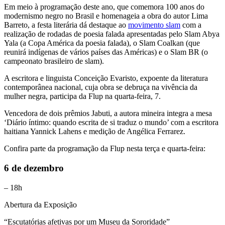
Em meio à programação deste ano, que comemora 100 anos do
modernismo negro no Brasil e homenageia a obra do autor Lima
Barreto, a festa literária dá destaque ao
movimento slam
com a
realização de rodadas de poesia falada apresentadas pelo Slam Abya
Yala (a Copa América da poesia falada), o Slam Coalkan (que
reunirá indígenas de vários países das Américas) e o Slam BR (o
campeonato brasileiro de slam).
A escritora e linguista Conceição Evaristo, expoente da literatura
contemporânea nacional, cuja obra se debruça na vivência da
mulher negra, participa da Flup na quarta-feira, 7.
Vencedora de dois prêmios Jabuti, a autora mineira integra a mesa
‘Diário íntimo: quando escrita de si traduz o mundo’ com a escritora
haitiana Yannick Lahens e medição de Angélica Ferrarez.
Confira parte da programação da Flup nesta terça e quarta-feira:
6 de dezembro
– 18h
Abertura da Exposição
“Escutatórias afetivas por um Museu da Sororidade”