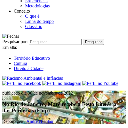
Experiências
Metodologias
Conceito
O que é
Linha do tempo
Glossário
Pesquisar por:
Em alta:
Território Educativo
Cultura
Direito à Cidade
publicado dia 30 de novembro de 2022
No Rio de Janeiro, Maré recebe a Festa Literária
das Periferias (Flup)
Reportagem:
André Nicolau