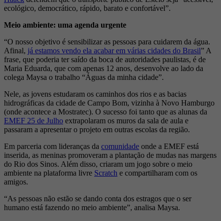
ecológico, democrático, rápido, barato e confortável”.
Meio ambiente: uma agenda urgente
“O nosso objetivo é sensibilizar as pessoas para cuidarem da água.
Afinal,
já estamos vendo ela acabar em várias cidades do Brasil
” A
frase, que poderia ter saído da boca de autoridades paulistas, é de
Maria Eduarda, que com apenas 12 anos, desenvolve ao lado da
colega Maysa o trabalho “Águas da minha cidade”.
Nele, as jovens estudaram os caminhos dos rios e as bacias
hidrográficas da cidade de Campo Bom, vizinha à Novo Hamburgo
(onde acontece a Mostratec). O sucesso foi tanto que as alunas da
EMEF 25 de Julho
extrapolaram os muros da sala de aula e
passaram a apresentar o projeto em outras escolas da região.
Em parceria com lideranças da
comunidade
onde a EMEF está
inserida, as meninas promoveram a plantação de mudas nas margens
do Rio dos Sinos. Além disso, criaram um jogo sobre o meio
ambiente na plataforma livre
Scratch
e compartilharam com os
amigos.
“As pessoas não estão se dando conta dos estragos que o ser
humano está fazendo no meio ambiente”, analisa Maysa.