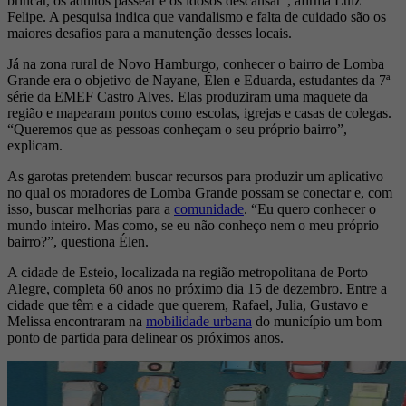
brincar, os adultos passear e os idosos descansar”, afirma Luiz
Felipe. A pesquisa indica que vandalismo e falta de cuidado são os
maiores desafios para a manutenção desses locais.
Já na zona rural de Novo Hamburgo, conhecer o bairro de Lomba
Grande era o objetivo de Nayane, Élen e Eduarda, estudantes da 7ª
série da EMEF Castro Alves. Elas produziram uma maquete da
região e mapearam pontos como escolas, igrejas e casas de colegas.
“Queremos que as pessoas conheçam o seu próprio bairro”,
explicam.
As garotas pretendem buscar recursos para produzir um aplicativo
no qual os moradores de Lomba Grande possam se conectar e, com
isso, buscar melhorias para a
comunidade
. “Eu quero conhecer o
mundo inteiro. Mas como, se eu não conheço nem o meu próprio
bairro?”, questiona Élen.
A cidade de Esteio, localizada na região metropolitana de Porto
Alegre, completa 60 anos no próximo dia 15 de dezembro. Entre a
cidade que têm e a cidade que querem, Rafael, Julia, Gustavo e
Melissa encontraram na
mobilidade urbana
do município um bom
ponto de partida para delinear os próximos anos.