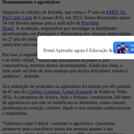
Desmatamento e agrotóxicos
Segundo os cálculos de Rafaela, que cursa o 3º ano na
EMEF Dr.
Rui Cirne Lima
de Canoas (RS), em 2013, foram desmatadas quase
34 mil árvores apenas para a aplicação da
Provinha
Brasil
. A avaliação, responsável por investigar as habilidades
desenvolvidas em Português e Matemática por crianças matriculadas
no 2º ano do ensino fundamental das escolas públicas brasileiras,
ainda teve um custo de R$ 51 milhões.
Portal Aprendiz agora é Educação & Território.
Por isso, a sugestão de Rafaela é que a prova deixe de ser presencial
e se torne virtual. “Assim não precisamos de papel e, por
consequência, teremos menos desmatamento. Ainda por cima, o
teste pode ser feito de uma maneira que inclua deficientes visuais e
auditivos”, defende.
Já a utilização de pesticidas na agricultura foi tratada por três garotas
do 8º ano do
Colégio Luterano Arthur Konrarth
de Estância Velha
(RS). As pesquisas de Jéssica, Julia e Poliana, constataram 200 tipos
de agrotóxicos que não só modificam os alimentos, como causam
problemas no coração, cérebro, fígado e nos sistemas cardiovascular
e respiratório.
“Sabemos como é difícil combater o agrotóxico. Queremos
promover uma consciência maior das pessoas quanto à sua