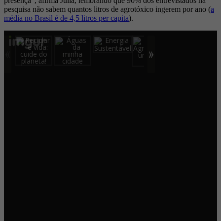
presença”, afirma Julia, lembrando que 90% dos entrevistados na
pesquisa não sabem quantos litros de agrotóxico ingerem por ano (
a
média no Brasil é de 4,5 litros per capita
).