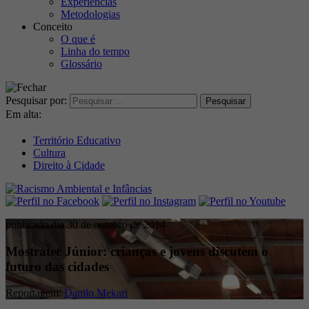
Experiências
Metodologias
Conceito
O que é
Linha do tempo
Glossário
Pesquisar por:
Em alta:
Território Educativo
Cultura
Direito à Cidade
publicado dia 30 de outubro de 2014
Mostratec Júnior: crianças e jovens discutem o
futuro das cidades
Reportagem:
Danilo Mekari