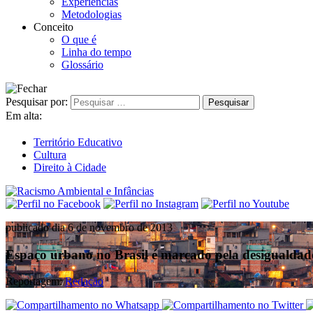
Experiências
Metodologias
Conceito
O que é
Linha do tempo
Glossário
Pesquisar por:
Em alta:
Território Educativo
Cultura
Direito à Cidade
publicado dia 6 de novembro de 2013
Espaço urbano no Brasil é marcado pela desigualda
Reportagem:
Redação