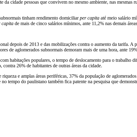
rte da cidade pessoas que convivem no mesmo ambiente, nas mesmas rua
subnormais tinham rendimento domiciliar
per capita
até meio salário m
 capita
de mais de cinco salários mínimos, ante 11,2% nas demais áreas
onal depois de 2013 e das mobilizações contra o aumento da tarifa. A 
radores de aglomerados subnormais demoram mais de uma hora, ante 19%
om habitações populares, o tempo de deslocamento para o trabalho dife
 contra 26% de habitantes de outras áreas da cidade.
riqueza e amplas áreas periféricas, 37% da população de aglomerados 
e no tempo do paulistano também fica patente na pesquisa que demons