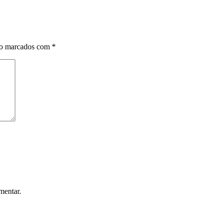
ão marcados com
*
mentar.