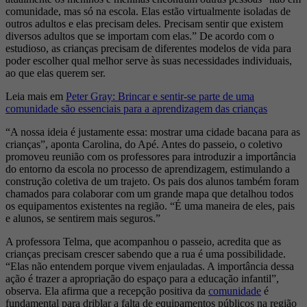
comunidade, mas só na escola. Elas estão virtualmente isoladas de
outros adultos e elas precisam deles. Precisam sentir que existem
diversos adultos que se importam com elas.” De acordo com o
estudioso, as crianças precisam de diferentes modelos de vida para
poder escolher qual melhor serve às suas necessidades individuais,
ao que elas querem ser.
Leia mais em
Peter Gray: Brincar e sentir-se parte de uma
comunidade são essenciais para a aprendizagem das crianças
“A nossa ideia é justamente essa: mostrar uma cidade bacana para as
crianças”, aponta Carolina, do Apé. Antes do passeio, o coletivo
promoveu reunião com os professores para introduzir a importância
do entorno da escola no processo de aprendizagem, estimulando a
construção coletiva de um trajeto. Os pais dos alunos também foram
chamados para colaborar com um grande mapa que detalhou todos
os equipamentos existentes na região. “É uma maneira de eles, pais
e alunos, se sentirem mais seguros.”
A professora Telma, que acompanhou o passeio, acredita que as
crianças precisam crescer sabendo que a rua é uma possibilidade.
“Elas não entendem porque vivem enjauladas. A importância dessa
ação é trazer a apropriação do espaço para a educação infantil”,
observa. Ela afirma que a recepção positiva da
comunidade
é
fundamental para driblar a falta de equipamentos públicos na região