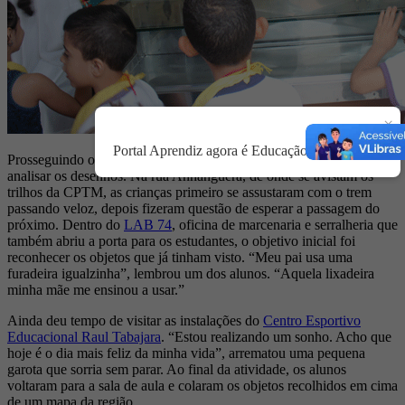
×
Portal Aprendiz agora é Educação & Território.
Prosseguindo o passeio, a cada esquina grafitada a trupe parava para
analisar os desenhos. Na rua Anhanguera, de onde se avistam os
trilhos da CPTM, as crianças primeiro se assustaram com o trem
passando veloz, depois fizeram questão de esperar a passagem do
próximo. Dentro do
LAB 74
, oficina de marcenaria e serralheria que
também abriu a porta para os estudantes, o objetivo inicial foi
reconhecer os objetos que já tinham visto. “Meu pai usa uma
furadeira igualzinha”, lembrou um dos alunos. “Aquela lixadeira
minha mãe me ensinou a usar.”
Ainda deu tempo de visitar as instalações do
Centro Esportivo
Educacional Raul Tabajara
. “Estou realizando um sonho. Acho que
hoje é o dia mais feliz da minha vida”, arrematou uma pequena
garota que sorria sem parar. Ao final da atividade, os alunos
voltaram para a sala de aula e colaram os objetos recolhidos em cima
de um mapa da região.