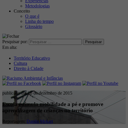
Experiências
Metodologias
Conceito
O que é
Linha do tempo
Glossário
Pesquisar por:
Em alta:
Território Educativo
Cultura
Direito à Cidade
publicado dia 16 de dezembro de 2015
Escola estimula mobilidade a pé e promove
aprendizagem de crianças no território
Reportagem:
Danilo Mekari