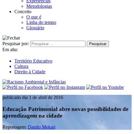
Experiências
Metodologias
Conceito
O que é
Linha do tempo
Glossário
Pesquisar por:
Em alta:
Território Educativo
Cultura
Direito à Cidade
publicado dia 1 de abril de 2016
Educação Patrimonial abre novas possibilidades de
aprendizagem na cidade
Reportagem:
Danilo Mekari