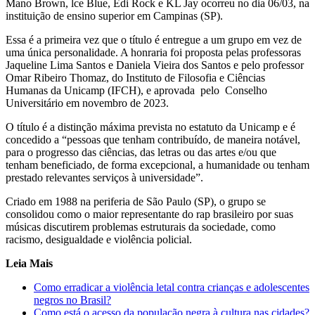
Mano Brown, lce Blue, Edi Rock e KL Jay ocorreu no dia 06/03, na
instituição de ensino superior em Campinas (SP).
Essa é a primeira vez que o título é entregue a um grupo em vez de
uma única personalidade. A honraria foi proposta pelas professoras
Jaqueline Lima Santos e Daniela Vieira dos Santos e pelo professor
Omar Ribeiro Thomaz, do Instituto de Filosofia e Ciências
Humanas da Unicamp (IFCH), e aprovada pelo Conselho
Universitário em novembro de 2023.
O título é a distinção máxima prevista no estatuto da Unicamp e é
concedido a “pessoas que tenham contribuído, de maneira notável,
para o progresso das ciências, das letras ou das artes e/ou que
tenham beneficiado, de forma excepcional, a humanidade ou tenham
prestado relevantes serviços à universidade”.
Criado em 1988 na periferia de São Paulo (SP), o grupo se
consolidou como o maior representante do rap brasileiro por suas
músicas discutirem problemas estruturais da sociedade, como
racismo, desigualdade e violência policial.
Leia Mais
Como erradicar a violência letal contra crianças e adolescentes
negros no Brasil?
Como está o acesso da população negra à cultura nas cidades?