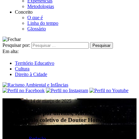
Experiências
Metodologias
Conceito
O que é
Linha do tempo
Glossário
Pesquisar por:
Em alta:
Território Educativo
Cultura
Direito à Cidade
publicado dia 14 de março de 2025
Ecoando a luta por direitos, Racionais MC’s
recebem título coletivo de Doutor Honoris Causa da
Unicamp
Reportagem:
Redação