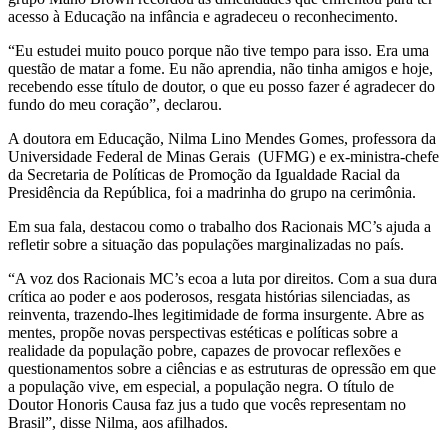
acesso à Educação na infância e agradeceu o reconhecimento.
“Eu estudei muito pouco porque não tive tempo para isso. Era uma
questão de matar a fome. Eu não aprendia, não tinha amigos e hoje,
recebendo esse título de doutor, o que eu posso fazer é agradecer do
fundo do meu coração”, declarou.
A doutora em Educação, Nilma Lino Mendes Gomes, professora da
Universidade Federal de Minas Gerais (UFMG) e ex-ministra-chefe
da Secretaria de Políticas de Promoção da Igualdade Racial da
Presidência da República, foi a madrinha do grupo na cerimônia.
Em sua fala, destacou como o trabalho dos Racionais MC’s ajuda a
refletir sobre a situação das populações marginalizadas no país.
“A voz dos Racionais MC’s ecoa a luta por direitos. Com a sua dura
crítica ao poder e aos poderosos, resgata histórias silenciadas, as
reinventa, trazendo-lhes legitimidade de forma insurgente. Abre as
mentes, propõe novas perspectivas estéticas e políticas sobre a
realidade da população pobre, capazes de provocar reflexões e
questionamentos sobre a ciências e as estruturas de opressão em que
a população vive, em especial, a população negra. O título de
Doutor Honoris Causa faz jus a tudo que vocês representam no
Brasil”, disse Nilma, aos afilhados.