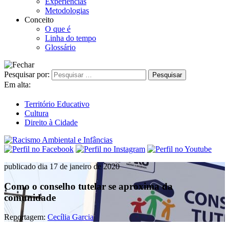
Experiências
Metodologias
Conceito
O que é
Linha do tempo
Glossário
Pesquisar por:
Em alta:
Território Educativo
Cultura
Direito à Cidade
publicado dia 17 de janeiro de 2020
Como o conselho tutelar se aproxima da
comunidade
Reportagem:
Cecília Garcia