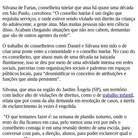
Silvana de Farias, conselheira tutelar que atua há quase uma década
em São Paulo, corrobora: “O conselho tutelar é um órgão que
requisita serviços, e onde estiver sendo violado um direito da criança
do adolescente, a gente atua. Mas muitas pessoas não tem ciência
disso. Acabam chegando situações que não nos cabem, demandas
que são de outros agentes da rede”.
O trabalho de conselheiros como Daniel e Silvana tem sido o de
criar uma ponte entre a comunidade e o conselho tutelar. No caso do
ex-conselheiro, que atuou mais de uma década na baixada
fluminense, isso se deu por meio de uma atividade intensa em redes
sociais, parcerias com organizações sociais e palestras em espaços
públicos locais, para “desmistificar os conceitos de atribuições e
funções que ainda persistem”.
Silvana, que atua na região do Jardim Ângela (SP), um território
com índice alto de violações de direitos, como o de
trabalho infantil
,
relata que por conta da alta demanda em resolução de casos, a tarefa
de esclarecimento às vezes é engolida.
“O que tentamos fazer é: na semana de plantão noturno, onde o
resto do dia ficamos em casa, pelo menos uma vez por mês o
conselheiro consiga ir em uma reunião dentro de uma escola, para
conversar com pais, a direção, alunos, para poder esclarecer qual o