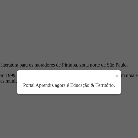
 literatura para os moradores de Pirituba, zona norte de São Paulo.
×
iu em 1999, em Minas Gerais. Porém, apenas nove anos depois, em uma es
las municipais.
Portal Aprendiz agora é Educação & Território.