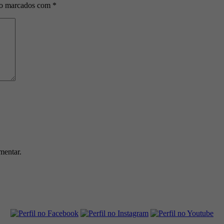
ão marcados com
*
mentar.