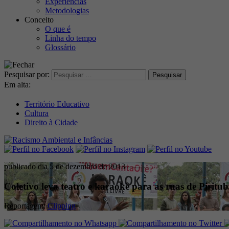
Experiências
Metodologias
Conceito
O que é
Linha do tempo
Glossário
Pesquisar por:
Em alta:
Território Educativo
Cultura
Direito à Cidade
publicado dia 5 de dezembro de 2013
Coletivo leva teatro e karaokê para as ruas de Piritu
Reportagem:
Clipping