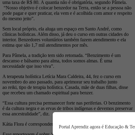
uma taxa de R$ 80. A quantia não é obrigatória, segundo Pâmela.
“Nosso objetivo é colocar benzedor na Terra, então se a pessoa não
pode pagar e quer praticar, ela vem e é acolhida com amor e respeito
do mesmo jeito”.
Sem local próprio, ela aluga um espaço em Santo André, como
clínicas holísticas. Além disso, já deu o curso em outras cidades do
interior. Benzedores voluntários também fazem atendimento e ela
estima que são 1,7 mil atendimentos por mês.
Para Pâmela, a tradição tem sido retomada. “Benzimento é um
descanso e bálsamo para alma, todos somos almas. É uma
necessidade que isso viva”.
A terapeuta holística Letícia Mara Caldeira, 44, fez o curso em
novembro do ano passado, para aprimorar seu trabalho junto
ao reiki, tipo de terapia holística. Casada, mãe de duas filhas, disse
que recebeu um chamado espiritual para benzer.
“Essa cultura precisa permanecer forte nas periferias. O benzimento
é da cultura negra e as ervas de tribos indígenas e devemos preservar
essa ancestralidade”, diz.
Kátia Flora é correspondente de São Bernardo do Campo
Portal Aprendiz agora é Educação & Terr
Essa reportagem é sobre ‘Coexistir na Diferença’, um dos temas