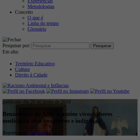
Experiências
Metodologias
Conceito
O que é
Linha do tempo
Glossário
Pesquisar por:
Em alta:
Território Educativo
Cultura
Direito à Cidade
publicado dia 20 de junho de 2018
Benzedeiras do ABC mantêm vivos saberes
medicinais afro-brasileiros e indígenas
Reportagem:
Redação