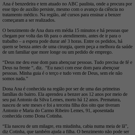
Ana é benzedeira e tem atuado no ABC paulista, onde a procura por
esse tipo de auxílio persiste, mesmo com o avanço da ciência no
tratamento médico. Na região, até cursos para ensinar a benzer
começaram a ser realizados.
O benzimento de Ana dura em média 15 minutos e há pessoas que
chegam por volta das 6h para o atendimento, antes de ir para o
trabalho – a espera pode durar até 3 horas. Entre os pedidos, há
quem se benza antes de uma cirurgia, quem peça a melhora da saúde
de um familiar que more longe ou um pedido de emprego.
“Deus me deu esse dom para abençoar pessoas. Tudo precisa de fé e
Deus na frente “, diz. “Eu nasci com esse dom para abençoar
pessoas. Minha guia é o terço e tudo vem de Deus, sem ele não
somos nada.”
Dona Ana é conhecida na região por ser de uma das primeiras
famílias do bairro. Ela aprendeu a benzer aos 12 anos por meio de
seu pai Antonio da Silva Lemes, morto há 12 anos. Prematura,
nasceu de sete meses e foi a terceira filha dos oito que tiveram
Antonio e Maria do Carmo Ribeiro Lemes, 91, aposentada
conhecida como Dona Cotinha.
“Ela nasceu de um milagre, era miudinha, cabia numa meia de lã”,
diz Cotinha, que também ajuda a filha. O benzimento não pode ser