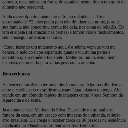
cobrado, mas muitos em forma de agradecimento doam um quilo de
alimento não perecível.
A ida a esse tipo de tratamento enfrenta resistências. Uma
aposentada de 72 anos pediu para não divulgar seu nome, porque
sua família não concordou com a ida dela, por conta da religião. Ela
tem erisipela (inflamação nas pernas) e tomou vários medicamentos,
sem conseguir amenizar as dores.
“Estou fazendo um tratamento aqui, é a sétima vez que vim me
benzer, o médico ficou espantado quando viu minha perna e
acreditou que o remédio fez efeito. Melhorou muito, estou bem
disposta, recomendo para várias pessoas”, comenta.
Benzedeiras
As benzedeiras dizem ter uma missão na terra. Algumas dividem-se
entre o catolicismo e espiritismo, usam água, plantas ou terço. Aba
atende em um cômodo repleto de imagens como Nossa Senhora da
Aparecida e de Jesus.
Já a dona de casa Marlene da Silva, 71, atende no quintal dos
fundos da casa, em um espaço com imagens de umbanda, religião
afro-brasileira. Ela chega a receber cerca de 30 pessoas na residência
localizada no Planalto, outro bairro de São Bernardo.