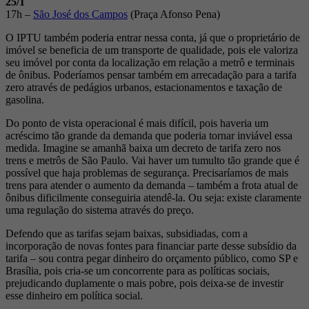
25/1
17h –
São José dos Campos
(Praça Afonso Pena)
O IPTU também poderia entrar nessa conta, já que o proprietário de
imóvel se beneficia de um transporte de qualidade, pois ele valoriza
seu imóvel por conta da localização em relação a metrô e terminais
de ônibus. Poderíamos pensar também em arrecadação para a tarifa
zero através de pedágios urbanos, estacionamentos e taxação de
gasolina.
Do ponto de vista operacional é mais difícil, pois haveria um
acréscimo tão grande da demanda que poderia tornar inviável essa
medida. Imagine se amanhã baixa um decreto de tarifa zero nos
trens e metrôs de São Paulo. Vai haver um tumulto tão grande que é
possível que haja problemas de segurança. Precisaríamos de mais
trens para atender o aumento da demanda – também a frota atual de
ônibus dificilmente conseguiria atendê-la. Ou seja: existe claramente
uma regulação do sistema através do preço.
Defendo que as tarifas sejam baixas, subsidiadas, com a
incorporação de novas fontes para financiar parte desse subsídio da
tarifa – sou contra pegar dinheiro do orçamento público, como SP e
Brasília, pois cria-se um concorrente para as políticas sociais,
prejudicando duplamente o mais pobre, pois deixa-se de investir
esse dinheiro em política social.