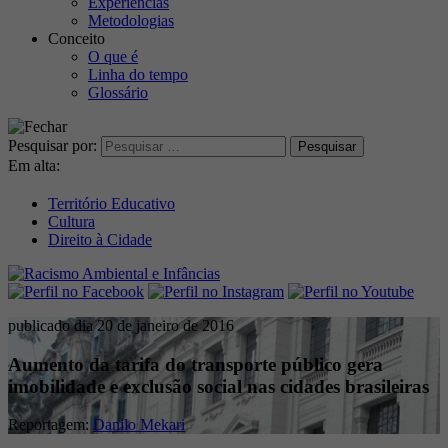
Experiências
Metodologias
Conceito
O que é
Linha do tempo
Glossário
Pesquisar por:
Em alta:
Território Educativo
Cultura
Direito à Cidade
publicado dia 20 de janeiro de 2016
Aumento da tarifa do transporte público gera
imobilidade e exclusão social nas cidades brasileiras
Reportagem:
Danilo Mekari