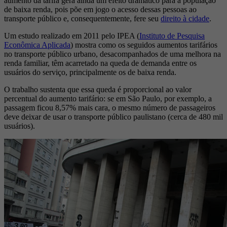
aumento da tarifa gera ainda um efeito dramático para a população
de baixa renda, pois põe em jogo o acesso dessas pessoas ao
transporte público e, consequentemente, fere seu
direito à cidade
.
Um estudo realizado em 2011 pelo IPEA (
Instituto de Pesquisa
Econômica Aplicada
) mostra como os seguidos aumentos tarifários
no transporte público urbano, desacompanhados de uma melhora na
renda familiar, têm acarretado na queda de demanda entre os
usuários do serviço, principalmente os de baixa renda.
O trabalho sustenta que essa queda é proporcional ao valor
percentual do aumento tarifário: se em São Paulo, por exemplo, a
passagem ficou 8,57% mais cara, o mesmo número de passageiros
deve deixar de usar o transporte público paulistano (cerca de 480 mil
usuários).