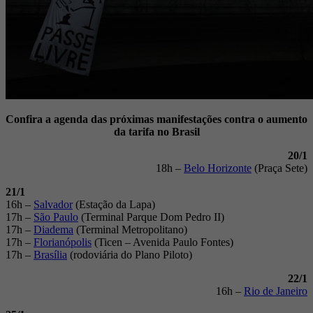
Confira a agenda das próximas manifestações contra o aumento
da tarifa no Brasil
20/1
18h –
Belo Horizonte
(Praça Sete)
21/1
16h –
Salvador
(Estação da Lapa)
17h –
São Paulo
(Terminal Parque Dom Pedro II)
17h –
Diadema
(Terminal Metropolitano)
17h –
Florianópolis
(Ticen – Avenida Paulo Fontes)
17h –
Brasília
(rodoviária do Plano Piloto)
22/1
16h –
Rio de Janeiro