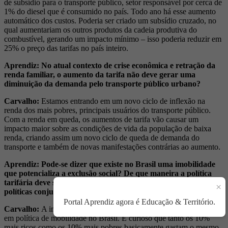
de subsídio para o transporte público, setor responsável por cerca de
1% do diesel que é consumido no país. Todo ano há esse aumento
automático dos custos. Poderia ser criado um subsídio cruzado, no
qual aumentariam os outros produtos da cadeia produtiva do
combustível, gerando um impacto mínimo – isso poderia reduzir em
25% o preço das tarifas no país inteiro.
Aprendiz: No atual contexto de crise econômica e retração da
renda familiar, o aumento da tarifa não deve gerar uma
diminuição da demanda pelo transporte público urbano?
Carvalho:
Estamos entrando em um novo ciclo de inflexão na
renda dos mais pobres, principais usuários do transporte público.
Com a renda em queda, os aumentos de tarifa vão causar um
impacto maior sobre as condições de vida da população de baixa
renda, criando assim um novo ciclo de queda de demanda do
transporte e também de novas manifestações contrárias ao aumento.
Aprendiz: Pode-se dizer que existe no Brasil uma imobilidade
que potencializa a exclusão social? De que maneira a política
tarifária deve ser pensada como instrumento na formulação de
×
políticas conjuntas de inclusão social e mobilidade urbana?
Portal Aprendiz agora é Educação & Território.
Carvalho:
A imobilidade é uma grande barreira que enfrentamos
em política de mobilidade no Brasil. É curioso que tanto os 10%
mais ricos como os 10% mais pobres basicamente gastam o mesmo