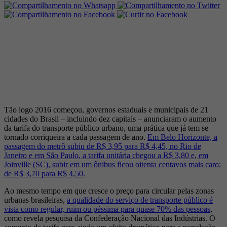
Tão logo 2016 começou, governos estaduais e municipais de 21
cidades do Brasil – incluindo dez capitais – anunciaram o aumento
da tarifa do transporte público urbano, uma prática que já tem se
tornado corriqueira a cada passagem de ano.
Em Belo Horizonte, a
passagem do metrô subiu de R$ 3,95 para R$ 4,45, no Rio de
Janeiro e em São Paulo, a tarifa unitária chegou a R$ 3,80 e, em
Joinville (SC), subir em um ônibus ficou oitenta centavos mais caro:
de R$ 3,70 para R$ 4,50.
Ao mesmo tempo em que cresce o preço para circular pelas zonas
urbanas brasileiras,
a qualidade do serviço de transporte público é
vista como regular, ruim ou péssima para quase 70% das pessoas
,
como revela pesquisa da Confederação Nacional das Indústrias. O