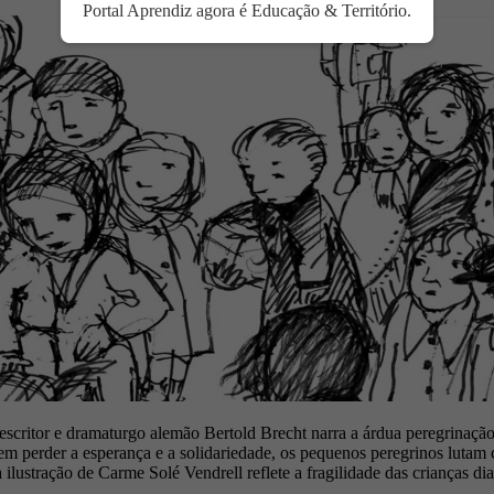
Portal Aprendiz agora é Educação & Território.
 escritor e dramaturgo alemão Bertold Brecht narra a árdua peregrinaç
 perder a esperança e a solidariedade, os pequenos peregrinos lutam c
ilustração de Carme Solé Vendrell reflete a fragilidade das crianças dia