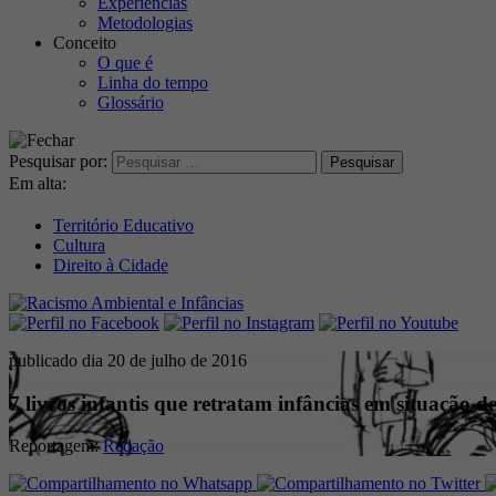
Experiências
Metodologias
Conceito
O que é
Linha do tempo
Glossário
Pesquisar por:
Em alta:
Território Educativo
Cultura
Direito à Cidade
publicado dia 20 de julho de 2016
7 livros infantis que retratam infâncias em situação de
Reportagem:
Redação