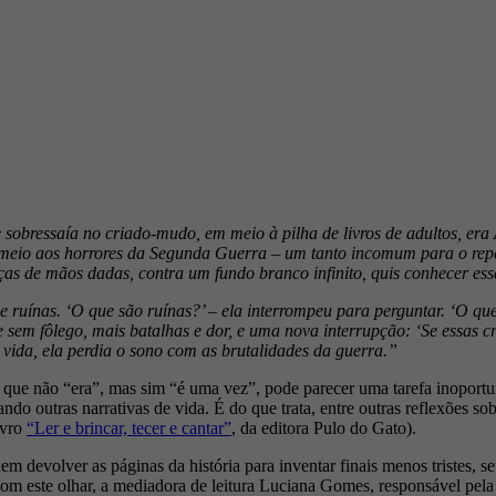
se sobressaía no criado-mudo, em meio à pilha de livros de adultos, era
m meio aos horrores da Segunda Guerra – um tanto incomum para o rep
nças de mãos dadas, contra um fundo branco infinito, quis conhecer essa
e e ruínas. ‘O que são ruínas?’ – ela interrompeu para perguntar. ‘O q
e sem fôlego, mais batalhas e dor, e uma nova interrupção: ‘Se essas 
vida, ela perdia o sono com as brutalidades da guerra.”
ue não “era”, mas sim “é uma vez”, pode parecer uma tarefa inoportun
ando outras narrativas de vida. É do que trata, entre outras reflexões so
ivro
“Ler e brincar, tecer e cantar”
, da editora Pulo do Gato).
m devolver as páginas da história para inventar finais menos tristes, 
 com este olhar, a mediadora de leitura Luciana Gomes, responsável pel