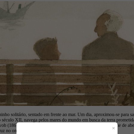
hinho solitário, sentado em frente ao mar. Um dia, aproximou-se para s
século XII, navega pelos mares do mundo em busca da terra prometida. O
Schwob (1867-1905), que diz: “Enchiam a estrada como um enxame de ab
×
z no ombro; e todas essas cruzes eram de várias cores