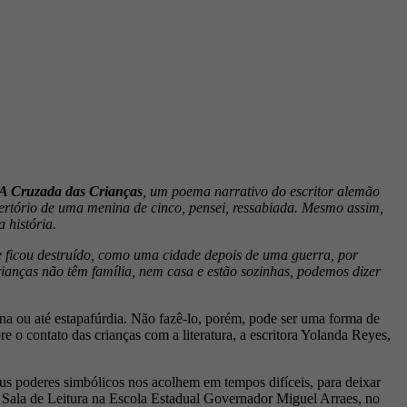
A Cruzada das Crianças
, um poema narrativo do escritor alemão
ertório de uma menina de cinco, pensei, ressabiada. Mesmo assim,
 história.
ue ficou destruído, como uma cidade depois de uma guerra, por
crianças não têm família, nem casa e estão sozinhas, podemos dizer
a ou até estapafúrdia. Não fazê-lo, porém, pode ser uma forma de
bre o contato das crianças com a literatura, a escritora Yolanda Reyes,
seus poderes simbólicos nos acolhem em tempos difíceis, para deixar
a Sala de Leitura na Escola Estadual Governador Miguel Arraes, no