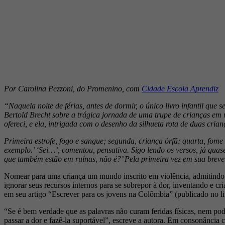
Por Carolina Pezzoni, do Promenino, com
Cidade Escola Aprendiz
“Naquela noite de férias, antes de dormir, o único livro infantil que 
Bertold Brecht sobre a trágica jornada de uma trupe de crianças e
ofereci, e ela, intrigada com o desenho da silhueta rota de duas cria
Primeira estrofe, fogo e sangue; segunda, criança órfã; quarta, fom
exemplo.’ ‘Sei…’, comentou, pensativa. Sigo lendo os versos, já quas
que também estão em ruínas, não é?’ Pela primeira vez em sua breve 
Nomear para uma criança um mundo inscrito em violência, admitindo q
ignorar seus recursos internos para se sobrepor à dor, inventando e cri
em seu artigo “Escrever para os jovens na Colômbia” (publicado no l
“Se é bem verdade que as palavras não curam feridas físicas, nem pode
passar a dor e fazê-la suportável”, escreve a autora. Em consonância