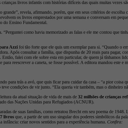
s crianças livros infantis com histórias difíceis das quais muitas vezes sã
o grande”, revela, afirmando, porém, que em seus critérios de escolha 
 devolvem os livros emprestados por uma semana e conversam em pequeno
no do Ensino Fundamental.
na. “Perguntei como havia memorizado as falas e ele me contou que tinha 
para Azzi
foi tão forte que ele quis um exemplar para si. “Quando o e
adora. Após consultar a família, que dispunha de 20 reais para pagar, 
 Então, falei com ele sobre esta em particular, de quem já tínhamos lido
 para reescrever a caneta, se fosse possível. A editora mandou este e ma
xando para trás a avó, que quis ficar para cuidar da casa – “a pior cois
teve condições de vir junto. “Ela queria vir também, mas o dinheiro n
leitura da atual situação de vida de mais de
32 milhões de crianças r
iado das Nações Unidas para Refugiados (ACNUR).
paradas de suas famílias, como retratou Brecht em seu poema de 1948. L
7 livros
que, a partir de um uso singular dos poderes simbólicos da pa
a infância: criar novos sentidos para a experiência humana.
Confira: