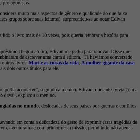
o protagonistas.
considera muito mais aspectos de gênero e qualidade do que faixa
s grupos sobre suas leituras), surpreendeu-se ao notar Edivan
lido o livro mais de 10 vezes, pois queria lembrar a história para
mpréstimo chegou ao fim, Edivan me pediu para renovar. Disse que
combinaram de escrever uma carta à editora. “Já havíamos conversado
 outros livros:
Mari e as coisas da vida
,
A mulher gigante da casa
is dois outros títulos para ele.”
a que podia acontecer”, segundo a menina. Edivan, que antes vivia com a
ão dava”, explicou o menino.
efugiadas no mundo
, deslocadas de seus países por guerras e conflitos
evando em conta a delicadeza do gesto de exprimir essas tragédias de
lavra, aventuram-se com primor nesta missão, permitindo não apenas