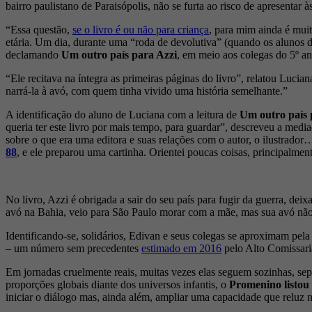
bairro paulistano de Paraisópolis, não se furta ao risco de apresentar à
“Essa questão,
se o livro é ou não para criança
, para mim ainda é muit
etária. Um dia, durante uma “roda de devolutiva” (quando os alunos
declamando
Um outro país para Azzi
, em meio aos colegas do 5º a
“Ele recitava na íntegra as primeiras páginas do livro”, relatou Lucia
narrá-la à avó, com quem tinha vivido uma história semelhante.”
A identificação do aluno de Luciana com a leitura de
Um outro país 
queria ter este livro por mais tempo, para guardar”, descreveu a medi
sobre o que era uma editora e suas relações com o autor, o ilustrador…
88
, e ele preparou uma cartinha. Orientei poucas coisas, principalmente
No livro, Azzi é obrigada a sair do seu país para fugir da guerra, dei
avó na Bahia, veio para São Paulo morar com a mãe, mas sua avó não 
Identificando-se, solidários, Edivan e seus colegas se aproximam pela 
– um número sem precedentes
estimado em 2016
pelo Alto Comissar
Em jornadas cruelmente reais, muitas vezes elas seguem sozinhas, se
proporções globais diante dos universos infantis, o
Promenino listou 
iniciar o diálogo mas, ainda além, ampliar uma capacidade que reluz n