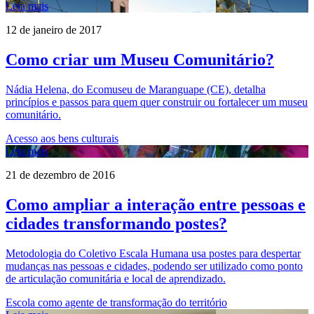
Leia mais
12 de janeiro de 2017
Como criar um Museu Comunitário?
Nádia Helena, do Ecomuseu de Maranguape (CE), detalha
princípios e passos para quem quer construir ou fortalecer um museu
comunitário.
Acesso aos bens culturais
Leia mais
21 de dezembro de 2016
Como ampliar a interação entre pessoas e
cidades transformando postes?
Metodologia do Coletivo Escala Humana usa postes para despertar
mudanças nas pessoas e cidades, podendo ser utilizado como ponto
de articulação comunitária e local de aprendizado.
Escola como agente de transformação do território