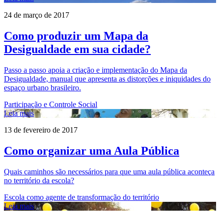
24 de março de 2017
Como produzir um Mapa da
Desigualdade em sua cidade?
Passo a passo apoia a criação e implementação do Mapa da
Desigualdade, manual que apresenta as distorções e iniquidades do
espaço urbano brasileiro.
Participação e Controle Social
Leia mais
13 de fevereiro de 2017
Como organizar uma Aula Pública
Quais caminhos são necessários para que uma aula pública aconteça
no território da escola?
Escola como agente de transformação do território
Leia mais