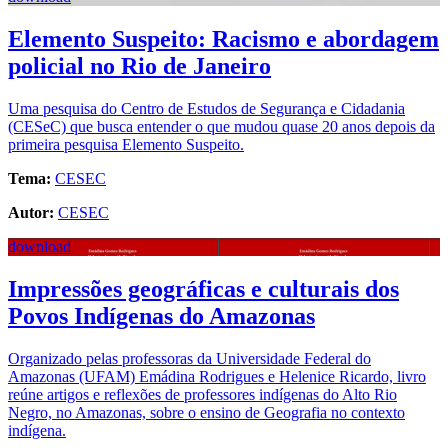
Elemento Suspeito: Racismo e abordagem
policial no Rio de Janeiro
Uma pesquisa do Centro de Estudos de Segurança e Cidadania
(CESeC) que busca entender o que mudou quase 20 anos depois da
primeira pesquisa Elemento Suspeito.
Tema:
CESEC
Autor:
CESEC
download
Impressões geográficas e culturais dos
Povos Indígenas do Amazonas
Organizado pelas professoras da Universidade Federal do
Amazonas (UFAM) Emádina Rodrigues e Helenice Ricardo, livro
reúne artigos e reflexões de professores indígenas do Alto Rio
Negro, no Amazonas, sobre o ensino de Geografia no contexto
indígena.