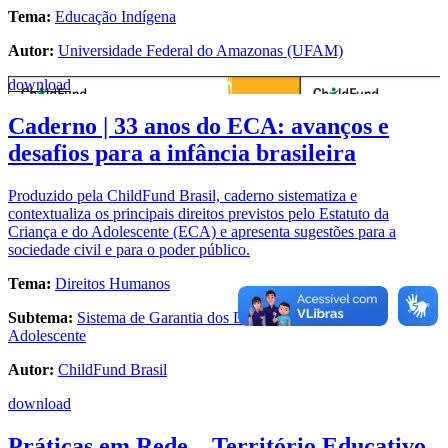
Tema:
Educação Indígena
Autor:
Universidade Federal do Amazonas (UFAM)
download
Caderno | 33 anos do ECA: avanços e
desafios para a infância brasileira
Produzido pela ChildFund Brasil, caderno sistematiza e
contextualiza os principais direitos previstos pelo Estatuto da
Criança e do Adolescente (ECA) e apresenta sugestões para a
sociedade civil e para o poder público.
Tema:
Direitos Humanos
Subtema:
Sistema de Garantia dos Direitos da Criança e
Adolescente
Autor:
ChildFund Brasil
download
Práticas em Rede – Território Educativo