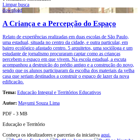
Limpar busca
download
A Criança e a Percepção do Espaço
Relato de experiências realizadas em duas escolas de São Paulo,
uma estadual, situada no centro da cidade, e outra particular, em
bairro ecológico afastado centro. 5 arquitetos, uma socióloga e um
estudante de jornalismo procuraram captar como as crianças
percebem o espaço em que vivem. Na escola estadual, a escuta
acompanhou a destruição do prédio antigo e a construção do novo,
sendo que os alunos participaram da escolha dos materiais da velha
casa que seriam destinados a construir o espaço de lazer da nova
edificação.
Tema:
Educação Integral e Territórios Educativos
Autor:
Mayumi Souza Lima
PDF - 3 MB
Educação e Território
Conheça os idealizadores e parcerias da iniciativa
aqui.