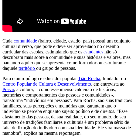
Cada
comunidade
(bairro, cidade, estado, país) possui um conjunto
cultural diverso, que pode e deve ser aproveitado no desenho
curricular das escolas, estimulando que os
estudantes
não só
descubram mais sobre a comunidade e suas histórias e valores, mas
pautando aquilo que se apresenta como formador ou estruturante
daquele
território
ou grupo de pessoas.
Para o antropólogo e educador popular
Tião Rocha
, fundador do
Centro Popular de Cultura e Desenvolvimento
, em entrevista ao
Porvir
, a cultura, – como esse imenso caldeirão de histórias,
memórias e comportamentos das pessoas e comunidades -,
transforma “indivíduos em pessoas”. Para Rocha, são suas tradições
familiares, suas percepções e memórias que garantem que o
indivíduo se perceba enquanto sujeito político e de direitos. “Esse
afastamento das pessoas, da sua realidade, do seu mundo, do seu
universo de tradições familiares e culturais é um problema sério de
falta de fixação do indivíduo com sua identidade. Ele vira massa de
manobra”, explica na mesma reportagem.