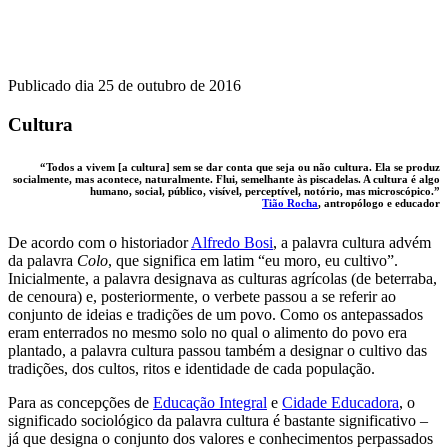
Publicado dia 25 de outubro de 2016
Cultura
“Todos a vivem [a cultura] sem se dar conta que seja ou não cultura. Ela se produz
socialmente, mas acontece, naturalmente. Flui, semelhante às piscadelas. A cultura é algo
humano, social, público, visível, perceptível, notório, mas microscópico.”
Tião Rocha
, antropólogo e educador
De acordo com o historiador
Alfredo Bosi
, a palavra cultura advém
da palavra
Colo
, que significa em latim “eu moro, eu cultivo”.
Inicialmente, a palavra designava as culturas agrícolas (de beterraba,
de cenoura) e, posteriormente, o verbete passou a se referir ao
conjunto de ideias e tradições de um povo. Como os antepassados
eram enterrados no mesmo solo no qual o alimento do povo era
plantado, a palavra cultura passou também a designar o cultivo das
tradições, dos cultos, ritos e identidade de cada população.
Para as concepções de
Educação Integral
e
Cidade Educadora
, o
significado sociológico da palavra cultura é bastante significativo –
já que designa o conjunto dos valores e conhecimentos perpassados