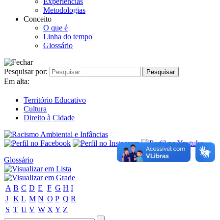
Experiências
Metodologias
Conceito
O que é
Linha do tempo
Glossário
Pesquisar por:
Em alta:
Território Educativo
Cultura
Direito à Cidade
Glossário
A
B
C
D
E
F
G
H
I
J
K
L
M
N
O
P
Q
R
S
T
U
V
W
X
Y
Z